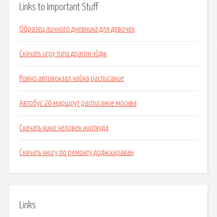
Links to Important Stuff
Образец личного дневника для девочек
Скачать игру типа драгон эйдж
Ровно автовокзал чайка расписание
Автобус 26 маршрут расписание москва
Скачать кино человек ниоткуда
Скачать книгу по ремонту додж караван
Links