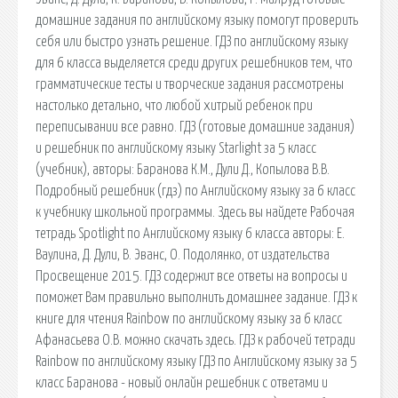
домашние задания по английскому языку помогут проверить
себя или быстро узнать решение. ГДЗ по английскому языку
для 6 класса выделяется среди других решебников тем, что
грамматические тесты и творческие задания рассмотрены
настолько детально, что любой хитрый ребенок при
переписывании все равно. ГДЗ (готовые домашние задания)
и решебник по английскому языку Starlight за 5 класс
(учебник), авторы: Баранова К.М., Дули Д., Копылова В.В.
Подробный решебник (гдз) по Английскому языку за 6 класс
к учебнику школьной программы. Здесь вы найдете Рабочая
тетрадь Spotlight по Английскому языку 6 класса авторы: Е.
Ваулина, Д. Дули, В. Эванс, О. Подолянко, от издательства
Просвещение 2015. ГДЗ содержит все ответы на вопросы и
поможет Вам правильно выполнить домашнее задание. ГДЗ к
книге для чтения Rainbow по английскому языку за 6 класс
Афанасьева О.В. можно скачать здесь. ГДЗ к рабочей тетради
Rainbow по английскому языку ГДЗ по Английскому языку за 5
класс Баранова - новый онлайн решебник с ответами и