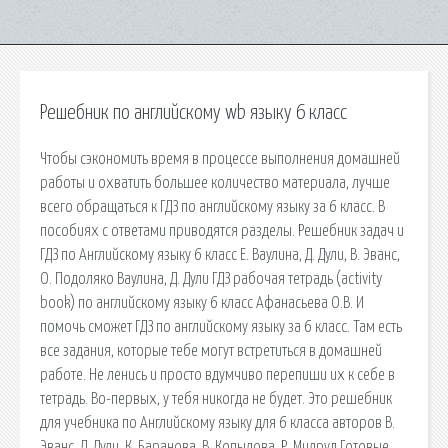
Решебник по английскому wb языку 6 класс
Чтобы сэкономить время в процессе выполнения домашней
работы и охватить большее количество материала, лучше
всего обращаться к ГДЗ по английскому языку за 6 класс. В
пособиях с ответами приводятся разделы. Решебник задач и
ГДЗ по Английскому языку 6 класс Е. Ваулина, Д. Дули, В. Эванс,
О. Подоляко Ваулина, Д. Дули ГДЗ рабочая тетрадь (activity
book) по английскому языку 6 класс Афанасьева О.В. И
помочь сможет ГДЗ по английскому языку за 6 класс. Там есть
все задания, которые тебе могут встретиться в домашней
работе. Не ленись и просто вдумчиво перепиши их к себе в
тетрадь. Во-первых, у тебя никогда не будет. Это решебник
для учебника по Английскому языку для 6 класса авторов В.
Эванс, Д. Дули, К. Баранова, В. Копылова, Р. Милруд Готовые