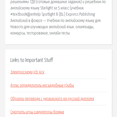
решениями. ГДЗ (готовые домашние задания) и решебник по
английскому языку Starlight за 5 класс (учебник.
#textbook@enhelp Spotlight 8 (B1) Express Publishing
Английский в фокусе — Учебник по английскому языку для.
Новости для изучающих английский язык: олимпиады,
конкурсы, тестирование, онлайн тесты.
Links to Important Stuff
Электросхема jcb 4cx
Атлас определитель несъедобные грибы
Образец перевода с украинского на русский диплома
Смотреть игры симуляторы бомжа