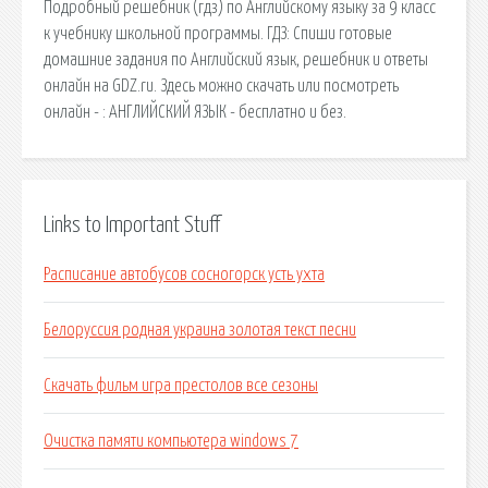
Подробный решебник (гдз) по Английскому языку за 9 класс
к учебнику школьной программы. ГДЗ: Спиши готовые
домашние задания по Английский язык, решебник и ответы
онлайн на GDZ.ru. Здесь можно скачать или посмотреть
онлайн - : АНГЛИЙСКИЙ ЯЗЫК - бесплатно и без.
Links to Important Stuff
Расписание автобусов сосногорск усть ухта
Белоруссия родная украина золотая текст песни
Скачать фильм игра престолов все сезоны
Очистка памяти компьютера windows 7