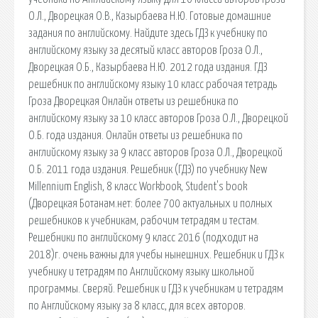
О.Л., Дворецкая О.В., Казырбаева Н.Ю. Готовые домашние
задания по английскому. Найдите здесь ГДЗ к учебнику по
английскому языку за десятый класс авторов Гроза О.Л.,
Дворецкая О.Б., Казырбаева Н.Ю. 2012 года издания. ГДЗ
решебник по английскому языку 10 класс рабочая тетрадь
Гроза Дворецкая Онлайн ответы из решебника по
английскому языку за 10 класс авторов Гроза О.Л., Дворецкой
О.Б. года издания. Онлайн ответы из решебника по
английскому языку за 9 класс авторов Гроза О.Л., Дворецкой
О.Б. 2011 года издания. Решебник (ГДЗ) по учебнику New
Millennium English, 8 класс Workbook, Student's book
(Дворецкая Ботанам.нет: более 700 актуальных и полных
решебников к учебникам, рабочим тетрадям и тестам.
Решебники по английскому 9 класс 2016 (подходит на
2018)г. очень важны для учебы нынешних. Решебник и ГДЗ к
учебнику и тетрадям по Английскому языку школьной
программы. Сверяй. Решебник и ГДЗ к учебникам и тетрадям
по Английскому языку за 8 класс, для всех авторов.