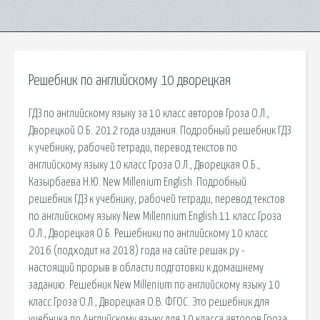
Решебник по английскому 10 дворецкая
ГДЗ по английскому языку за 10 класс авторов Гроза О.Л.,
Дворецкой О.Б. 2012 года издания. Подробный решебник ГДЗ
к учебнику, рабочей тетради, перевод текстов по
английскому языку 10 класс Гроза О.Л., Дворецкая О.Б.,
Казырбаева Н.Ю. New Millenium English. Подробный
решебник ГДЗ к учебнику, рабочей тетради, перевод текстов
по английскому языку New Millennium English 11 класс Гроза
О.Л., Дворецкая О.Б. Решебники по английскому 10 класс
2016 (подходит на 2018) года на сайте решак.ру -
настоящий прорыв в области подготовки к домашнему
заданию. Решебник New Millenium по английскому языку 10
класс Гроза О.Л., Дворецкая О.В. ФГОС. Это решебник для
учебника по Английскому языку для 10 класса авторов Гроза