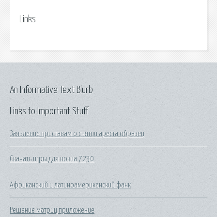
Links
An Informative Text Blurb
Links to Important Stuff
Заявление приставам о снятии ареста образец
Скачать игры для нокиа 7230
Африканский и латиноамериканский фанк
Решение матриц приложение