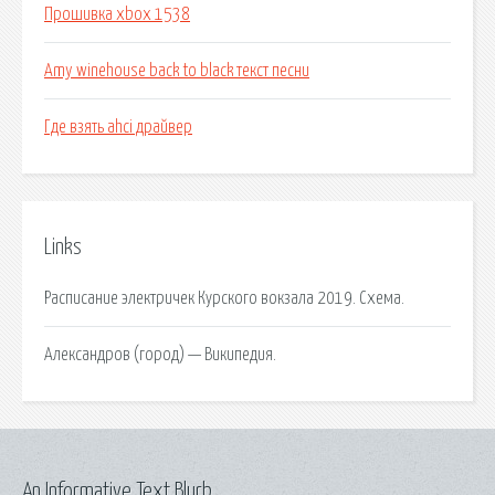
Прошивка xbox 1538
Amy winehouse back to black текст песни
Где взять ahci драйвер
Links
Расписание электричек Курского вокзала 2019. Схема.
Александров (город) — Википедия.
An Informative Text Blurb