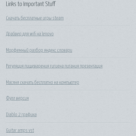
Links to Important Stuff
Скачать бесплатные игры steam
Драйвер для wifi на lenovo
Морфемный разбор яндекс словари
Регуляция пищеварения гигиена питания презентация
Масяня скачать бесплатно на компьютер
Фулл версия
Diablo 2 графика
Guitar amps vst