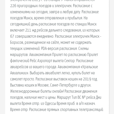
226 пригородных поездов и электричек. Расписание с
изменениями на сегодня, завтра и любую дату. Расписание
поездов Минск, время отправления и прибытия. На
сегодняшний день расписание поездов по станции Минск
включает 211 жд рейсов дальнего следования, из которых
67 совершаются ежедневно. Расписание электричек Минск -
Борисов, размещенное на сайте, может не содержать
текущих изменений. PDA-версия расписания. Схемы
маршрутов. Авиакомпания Прилет по расписанию Прилет
фактический Рейс Аэропорт вылета Сектор. Расписание
авиарейсов из вашего города. Авиакомпания «Уральские
Авиалинии». Выбирать авиабилет легко, купить билет на
самолет просто. Расписание выставок кошек на 2019 год.
Выставки кошек в Москве, Санкт-Петербурге и других.
Железнодорожные билеты онлайн! Расписание движения
поездов, наличие мест и цены. Маршрут Тип ВС № рейса Дни
вылета Время отпр. из Одессы Время приб. в а/п назнач.
Время отпр. Расписание прямых спортивных телетрансляций.