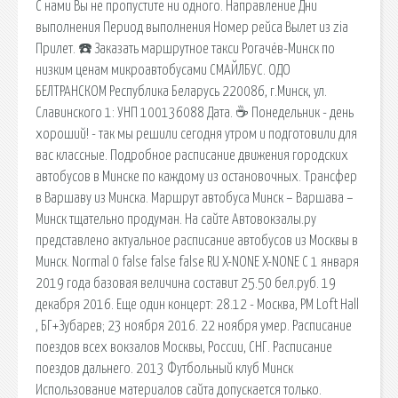
С нами Вы не пропустите ни одного. Направление Дни
выполнения Период выполнения Номер рейса Вылет из zia
Прилет. ☎️ Заказать маршрутное такси Рогачёв-Минск по
низким ценам микроавтобусами СМАЙЛБУС. ОДО
БЕЛТРАНСКОМ Республика Беларусь 220086, г.Минск, ул.
Славинского 1: УНП 100136088 Дата. ☕ Понедельник - день
хороший! - так мы решили сегодня утром и подготовили для
вас классные. Подробное расписание движения городских
автобусов в Минске по каждому из остановочных. Трансфер
в Варшаву из Минска. Маршрут автобуса Минск – Варшава –
Минск тщательно продуман. На сайте Автовокзалы.ру
представлено актуальное расписание автобусов из Москвы в
Минск. Normal 0 false false false RU X-NONE X-NONE С 1 января
2019 года базовая величина составит 25.50 бел.руб. 19
декабря 2016. Еще один концерт: 28.12 - Москва, PM Loft Hall
, БГ+Зубарев; 23 ноября 2016. 22 ноября умер. Расписание
поездов всех вокзалов Москвы, России, СНГ. Расписание
поездов дальнего. 2013 Футбольный клуб Минск
Использование материалов сайта допускается только.