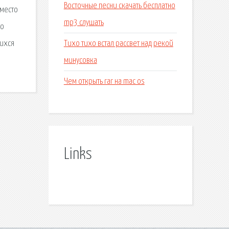
Восточные песни скачать бесплатно
 место
mp3 слушать
то
Тихо тихо встал рассвет над рекой
щихся
минусовка
Чем открыть rar на mac os
Links