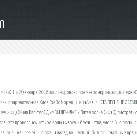
m
романа). На 29 января 2016 запланирована премьера экранизации перво
краны очаровательная Хлоя Грейс Морец. 10/04/2017 · ЭТА ПЕСНЯ НЕ ОСТАВ
w 2019 (Инна Вальтер) ДЫМОМ ЛЕЧИЛАСЬ. Пятая волна (2016) смотреть 
планете пронеслись четыре волны хаоса и бесчинства, унося Еще песни 
 в законе - как семейные врачи наладили частный бизнес. Семейные врач