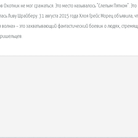
ов Охотник не мог сражаться. Это место называлось "Слепым Пятном". Это
лась Ливу Шрайберу. 31 августа 2015 года Хлоя Грейс Морец объявила, ч
-я волна» – это захватывающий фантастический боевик о людях, стремя
пришельцев.