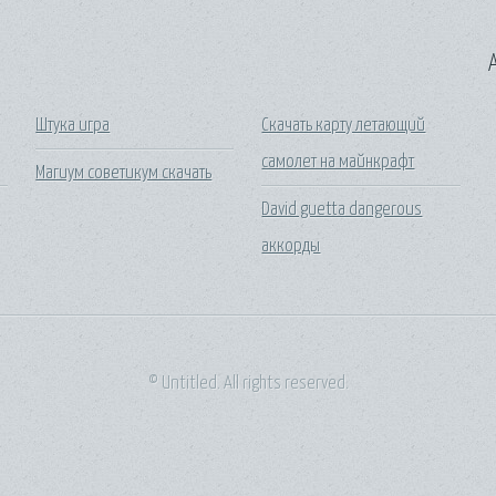
A
Штука игра
Скачать карту летающий
самолет на майнкрафт
Магиум советикум скачать
David guetta dangerous
аккорды
© Untitled. All rights reserved.