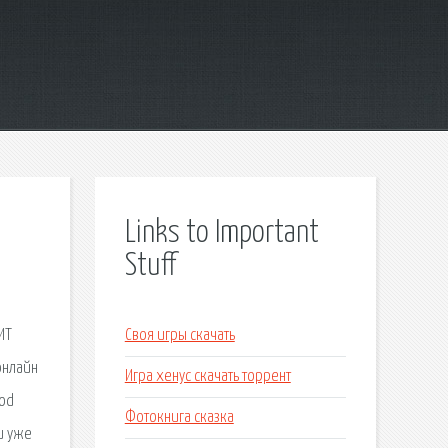
Links to Important
Stuff
й
ИТ
Своя игры скачать
онлайн
Игра хенус скачать торрент
cod
Фотокнига сказка
и уже