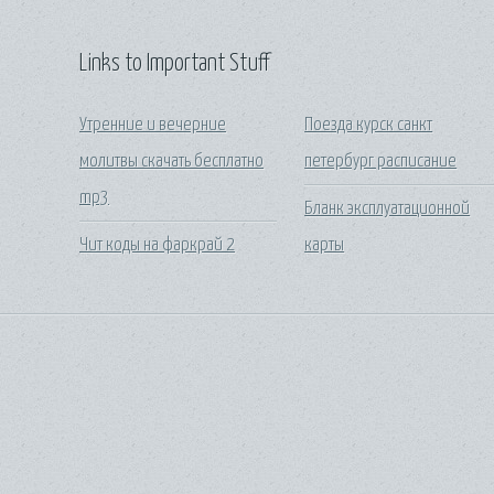
Links to Important Stuff
Утренние и вечерние
Поезда курск санкт
молитвы скачать бесплатно
петербург расписание
mp3
Бланк эксплуатационной
Чит коды на фаркрай 2
карты