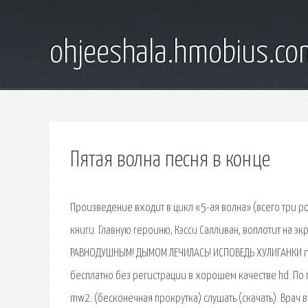
ohjeeshala.hmobius.co
Пятая волна песня в конце
Произведение входит в цикл «5-ая волна» (всего три 
книги. Главную героиню, Кэсси Салливан, воплотит на э
РАВНОДУШНЫМ! ДЫМОМ ЛЕЧИЛАСЬ! ИСПОВЕДЬ ХУЛИГАНКИ ne
бесплатно без регистрации в хорошем качестве hd. По 
mw2. (бесконечная прокрутка) слушать (скачать). Врач