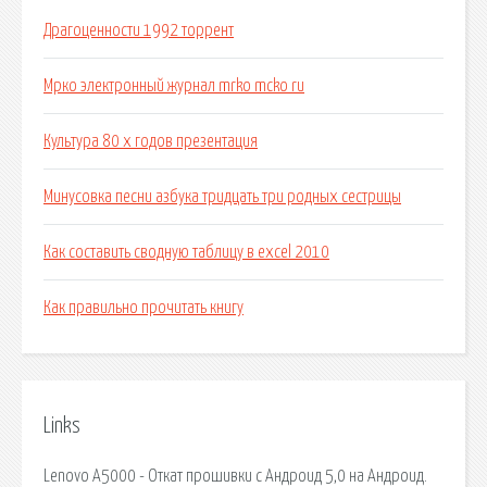
Драгоценности 1992 торрент
Мрко электронный журнал mrko mcko ru
Культура 80 х годов презентация
Минусовка песни азбука тридцать три родных сестрицы
Как составить сводную таблицу в excel 2010
Как правильно прочитать книгу
Links
Lenovo A5000 - Откат прошивки с Андроид 5,0 на Андроид.