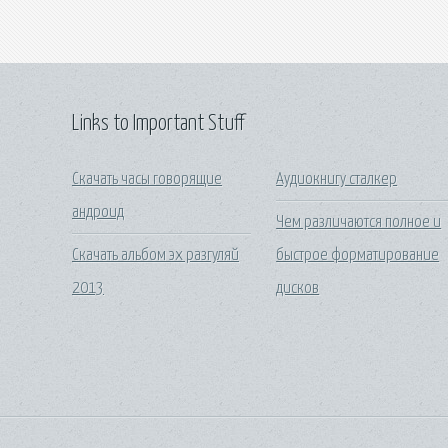
Links to Important Stuff
Скачать часы говорящие
Аудиокнигу сталкер
андроид
Чем различаются полное и
Скачать альбом эх разгуляй
быстрое форматирование
2013
дисков