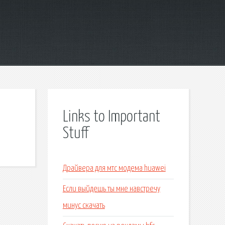
Links to Important
Stuff
Драйвера для мтс модема huawei
Если выйдешь ты мне навстречу
минус скачать