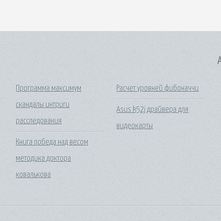
A
Программа максимум
Расчет уровней фибоначчи
скандалы интриги
Asus k52j драйвера для
расследования
видеокарты
Книга победа над весом
методика доктора
ковалькова