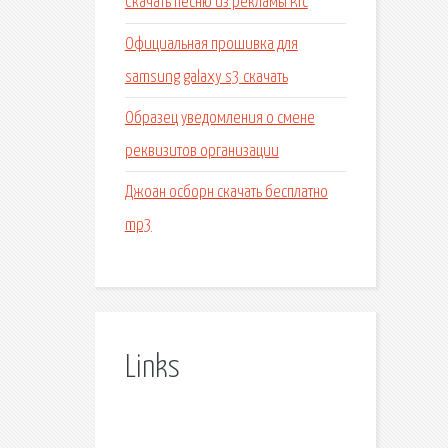
Скачать песню из рекламы kfc
Официальная прошивка для
samsung galaxy s3 скачать
Образец уведомления о смене
реквизитов организации
Джоан осборн скачать бесплатно
mp3
Links