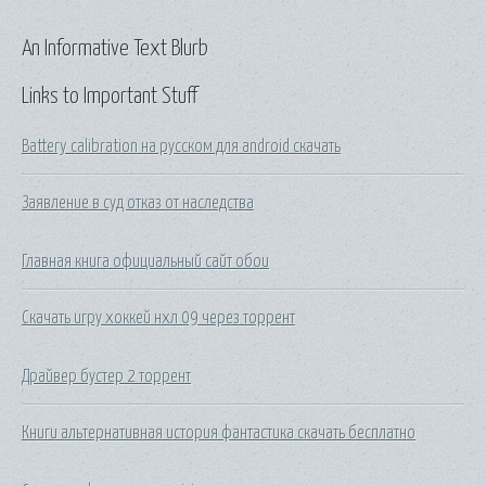
An Informative Text Blurb
Links to Important Stuff
Battery calibration на русском для android скачать
Заявление в суд отказ от наследства
Главная книга официальный сайт обои
Скачать игру хоккей нхл 09 через торрент
Драйвер бустер 2 торрент
Книги альтернативная история фантастика скачать бесплатно