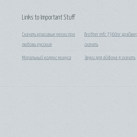
Links to Important Stuff
Скачать красивые песни про
Brother mfc 7360nr драйве
любовь русские
скачать
Моральный кодекс минуса
Звуки для айфона 4 скачать