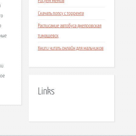
Рисуем мемов
м
Скачать попсу с торрента
то
Расписание автобуса днепровская
о
тимашевск
сные
Книги читать онлайн для мальчиков
жи
ное
Links