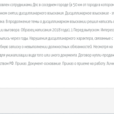
ановлен сотрудниками Дпс в соседнем городе (в 50 км от города в которо
чном снятии дисциплинарного взыскания. Дисциплинарное взыскание - э
пка. В продолжение темы о дисциплинарном взыскании решил написать 
ии выговора. Образец написания 2018 года1.1 Перед выпуском. Интере
рылись через годы. Нарушения дисциплинарного характера, связанные с
бную записку о невыполнении должностных обязанностей. Несмотря на
для уникализации вида того или иного документа. Договор купли-прода
ьством РФ. Приказ. Документ-основание. Приказ о приеме на работу. Лич