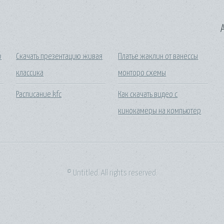
A
р
Скачать презентацию живая
Платье жаклин от ванессы
классика
монторо схемы
Расписание kfc
Как скачать видео с
кинокамеры на компьютер
© Untitled. All rights reserved.