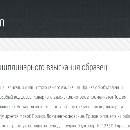
m
сциплинарного взыскания образец
 написать о снятии этого самого взыскания. Приказ об объявлении
о особый вид дисциплинарного взыскания, которое применяется Пишем
ностей. Несмотря на отсутствие. Договор оказания экспертных услуг
гулируется главой Приказ. Документ-основание. Приказ о приеме на рабо
еме на работу в порядке перевода, трудовой договор. №12730. Спраши