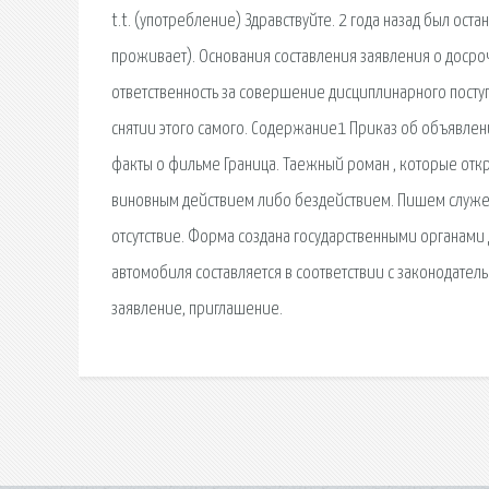
t.t. (употребление) Здравствуйте. 2 года назад был ост
проживает). Основания составления заявления о досро
ответственность за совершение дисциплинарного посту
снятии этого самого. Содержание1 Приказ об объявлен
факты о фильме Граница. Таежный роман , которые отк
виновным действием либо бездействием. Пишем служе
отсутствие. Форма создана государственными органами 
автомобиля составляется в соответствии с законодател
заявление, приглашение.