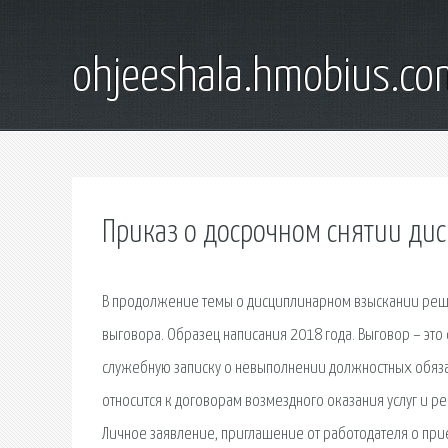
ohjeeshala.hmobius.co
Приказ о досрочном снятии ди
В продолжение темы о дисциплинарном взыскании решил
выговора. Образец написания 2018 года. Выговор – эт
служебную записку о невыполнении должностных обязан
относится к договорам возмездного оказания услуг и ре
Личное заявление, приглашение от работодателя о при