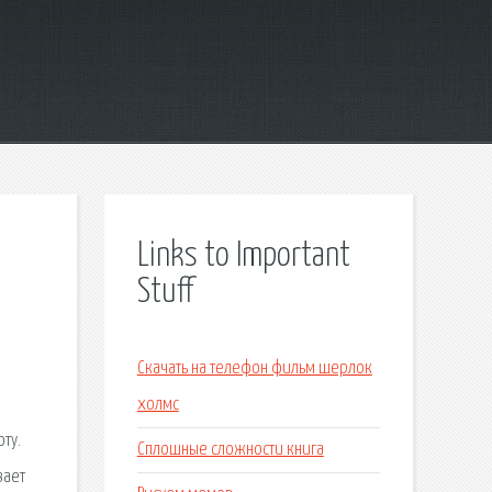
Links to Important
Stuff
Скачать на телефон фильм шерлок
холмс
ту.
Сплошные сложности книга
вает