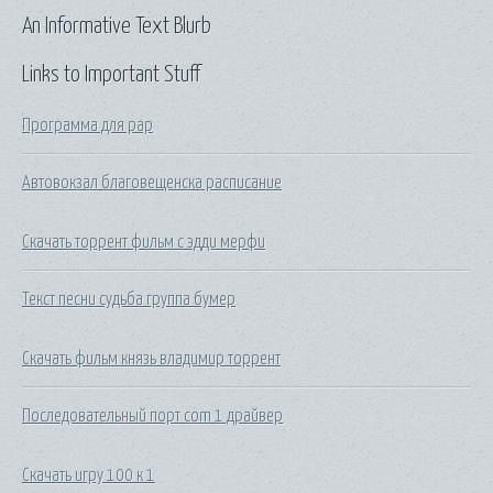
An Informative Text Blurb
Links to Important Stuff
Программа для рар
Автовокзал благовещенска расписание
Скачать торрент фильм с эдди мерфи
Текст песни судьба группа бумер
Скачать фильм князь владимир торрент
Последовательный порт com 1 драйвер
Скачать игру 100 к 1