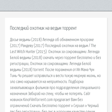
Последний охотник на ведьм торрент
Досье ведьмы (2018) Легенда об обнаженном призраке
(2017) Рандеву (2017) Последний охотник на ведьм / The
Last Witch Hunter (2015). Охотник за сокровищами: Легенда
Белой ведьмы (2018) скачать через торрент бесплатно и без
регистрации, Охотник за сокровищами: Легенда Белой
ведьмы (2018) torrent. После поражения от Ип Мана Чун
Тинь-Чи решает исправиться и вести тихую мирную жизнь, но
зло само нарывается на неприятности. Подборка
захватывающих фильмов про подразделения специального
назначения Забирай на стену, чтобы не потерять. Сайт
новинок KinoFilmTorrent.com предлагает Вам без
ограничений Скачать бесплатно торрент » Сериал » Черный
пес без регистрации, без смс в хорошем качестве одним