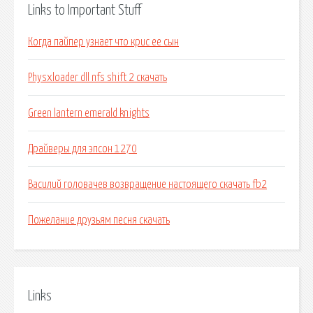
Links to Important Stuff
Когда пайпер узнает что крис ее сын
Physxloader dll nfs shift 2 скачать
Green lantern emerald knights
Драйверы для эпсон 1270
Василий головачев возвращение настоящего скачать fb2
Пожелание друзьям песня скачать
Links