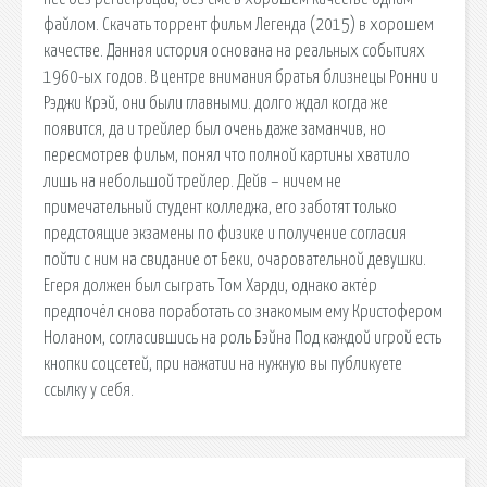
файлом. Скачать торрент фильм Легенда (2015) в хорошем
качестве. Данная история основана на реальных событиях
1960-ых годов. В центре внимания братья близнецы Ронни и
Рэджи Крэй, они были главными. долго ждал когда же
появится, да и трейлер был очень даже заманчив, но
пересмотрев фильм, понял что полной картины хватило
лишь на небольшой трейлер. Дейв – ничем не
примечательный студент колледжа, его заботят только
предстоящие экзамены по физике и получение согласия
пойти с ним на свидание от Беки, очаровательной девушки.
Егеря должен был сыграть Том Харди, однако актёр
предпочёл снова поработать со знакомым ему Кристофером
Ноланом, согласившись на роль Бэйна Под каждой игрой есть
кнопки соцсетей, при нажатии на нужную вы публикуете
ссылку у себя.