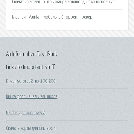
Скачать бесплатно игры жанра арканоиды только полные.
Главная • Vanila - глобальный торрент-трекер.
An Informative Text Blurb
Links to Important Stuff
Driver geforce2 mx 100 200
Книга фгос начальная школа
Ms dos для windows 7
Скачать карты для сетлерс 4