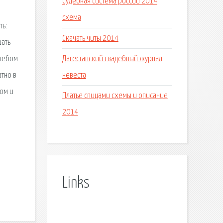
Судебная система россии 2014
схема
ть:
Скачать читы 2014
шать
Дагестанский свадебный журнал
 небом
невеста
тно в
бом и
Платье спицами схемы и описание
2014
в
Links