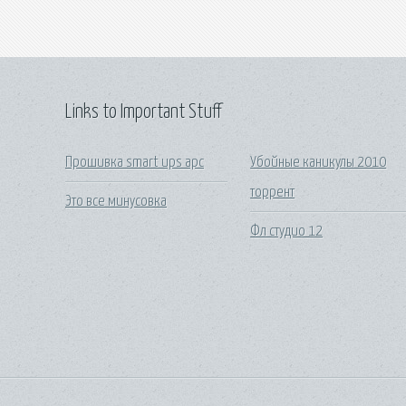
Links to Important Stuff
Прошивка smart ups apc
Убойные каникулы 2010
торрент
Это все минусовка
Фл студио 12