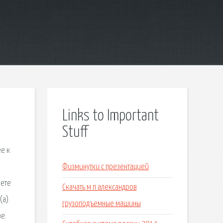
Links to Important
Stuff
ее к
Физминутки с презентацией
аете
Скачать м п александров
(а).
грузоподъемные машины
ве.