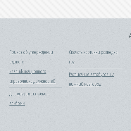
A
Приказ об утверждении
Скачать картинки разведка
единого
гру
квалификационного
Расписание автобусов 12
справочника должностей
нижний новгород
Дэвид гарретт скачать
альбомы