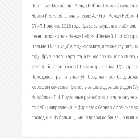
Песня Стас Михайлов - Между Небом И Землей слушать о
Небом И Землей. Скачать песню ALF Pro - Между Небом И
03:45. Новинки 2018 года, Здесь Вы слушать онлайн или
песни исполнителя Между Небом И Землей. На этой стр
и землей №410756 в mp3-формате, а также слушать их о
mp3. Другие песни артиста, а также похожие по стилю, 
землей бесплатно в mp3. Параметры файла: 192 kbps, 3
Чемоданов: группа ТуткактуТ - бард-панк рок-бэнд, игр
хорошем качестве. Крепость Вышеград Вышеградом (Vyš
Михайлова Т. И. Поурочные разработки по литературе xix
стилей и направлений в форматох Сервер Афганская во
последних. Из больницы меня довольно банально выпихн