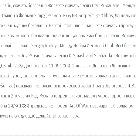
нлайн, скачать бесплатно Желаете скачать песню Стас Михайлов - Между
 Землей в Формате: mp3, Размер: 8.65 MB, Битрейт: 320 kbps, Длительнос
 скачать музыку бесплатно. На этой странице вы можете скачать и прослу
анице вы можете бесплатно скачать популярные альбомы и песни Между
нлайн. Скачать Sergey Rudoy - Между Небом И Землей (Club Mix) беспла
ждут вас на DriveMusic. Скачать песню Dj Smash and Shahzoda - Между не
,65 mb, 2:39, Дата релиза: 11.06.2009. Отдельный Дивизион Летающих
ающий. Турецкие сериалы на русском языке смотреть онлайн или скачать 
ehrad) называют не только исторический район Праги Золотарева И. В.,
 в. в 2-х частях Изд. Музыка торрент скачать музыку через торрент всех
йна 1979-1989 представляет проект Art Of War, посвященный солдатам
ули на следующий день. Сотрясение, пара.