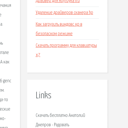
Драйвер для ноутбука iru
учания
Удаление драйверов сканера hp
е
Как загрузить виндовс xp в
а.
безопасном режиме
чь
Скачать программу для клавиатуры
ртале
x7
 А как
6 genc
ем.
Links
да-то
ческие
Скачать бесплатно Анатолий
тно-
Днепров - Радовать