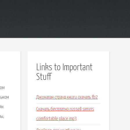
Links to Important
Stuff
ном
льном
Джонатан страуд книги скачать fb2
ян
Скачать бесплатно russell simins
мы,
comfortable place mp3