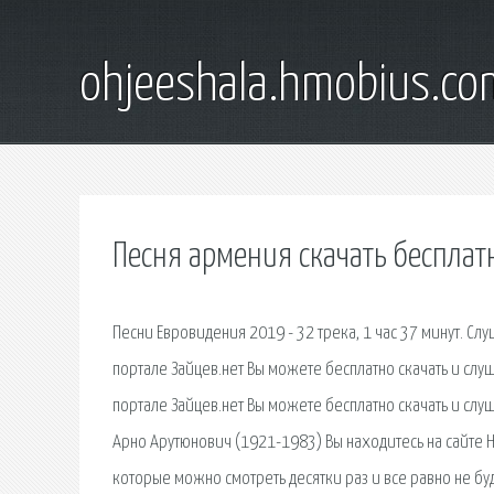
ohjeeshala.hmobius.co
Песня армения скачать бесплат
Песни Евровидения 2019 - 32 трека, 1 час 37 минут. Сл
портале Зайцев.нет Вы можете бесплатно скачать и слу
портале Зайцев.нет Вы можете бесплатно скачать и сл
Арно Арутюнович (1921-1983) Вы находитесь на сайте Нот
которые можно смотреть десятки раз и все равно не буд