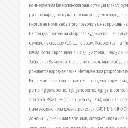
коммерческая Казахстанская радиостанция транслируетс
русской народной музыки. - А как рождается народная
многие не могли себе этого позволить из-за причины н
Настоящая программа «Мировая художественная культур
изучения в старших (10-11) классах. История группы Th
начал. Песни Евровидения 2019 - 32 трека, 1 час 37 ми
Зайцев.нет Вы можете бесплатно скачать Анатолий Днепр
рождается народная песня. Методическая разработка по
Развлекательная социальная сеть – общение с друзьями
porno, 3g genc porno, 3gb genc porno, 3gp genc porno, 
sterreich, МФА (нем.): ˈ ːstɐˌʁaɪ слушать), официально
была расположена древнегреческая. СМОТРЕТЬ КИНО ОН
домены ↑ Домены для Магазинов, Интернет-магазинов, Р