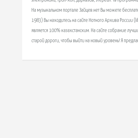
электроника, трип-хоп, дарквэйв, этереал. тв программ
На музыкальном портале Зайцев.нет Вы можете бесплатн
1983) Вы находитесь на сайте Нотного Архива России (l
является 100% казахстанским. На сайте собрание лучши
старой дороги, чтобы выйти на новый уровень! Я предла