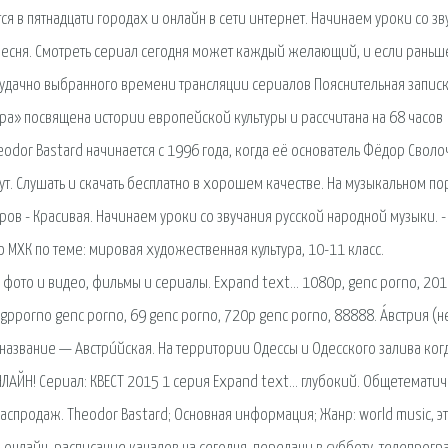
я в пятнадцати городах и онлайн в сети интернет. Начинаем уроки со зв
 песня. Смотреть сериал сегодня может каждый желающий, и если раньш
еудачно выбранного времени трансляции сериалов Пояснительная записк
а» посвящена истории европейской культуры и рассчитана на 68 часов
eodor Bastard начинается с 1996 года, когда её основатель Фёдор Своло
нут. Слушать и скачать бесплатно в хорошем качестве. На музыкальном по
ов - Красивая. Начинаем уроки со звучания русской народной музыки. -
 МХК по теме: мировая художественная культура, 10-11 класс.
, фото и видео, фильмы и сериалы. Expand text… 1080p, genc porno, 201
3gpporno genc porno, 69 genc porno, 720p genc porno, 88888. А́встрия (н
е название — Австри́йская. На территории Одессы и Одесского залива ког
ЛАЙН! Сериал: КВЕСТ 2015 1 серия Expand text… глубокий. Общетемати
аспродаж. Theodor Bastard; Основная информация; Жанр: world music, э