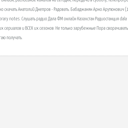
а онлайн, расписание каналов на сегодня, передачи в субботу, телепрогр
о скачать Анатолий Днепров - Радовать. Бабаджанян Арно Арутюнович (
ibrary notes. Слушать радио Дала ФМ онлайн Казахстан Радиостанция dala
х сериалов и ВСЕХ их сезонов. Не только зарубежные Пора сворачивать
гаю получать.