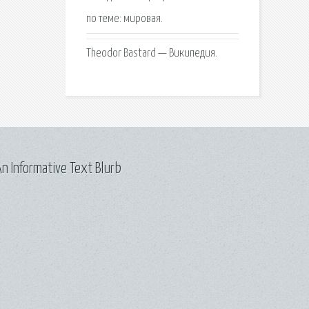
по теме: мировая.
Theodor Bastard — Википедия.
n Informative Text Blurb