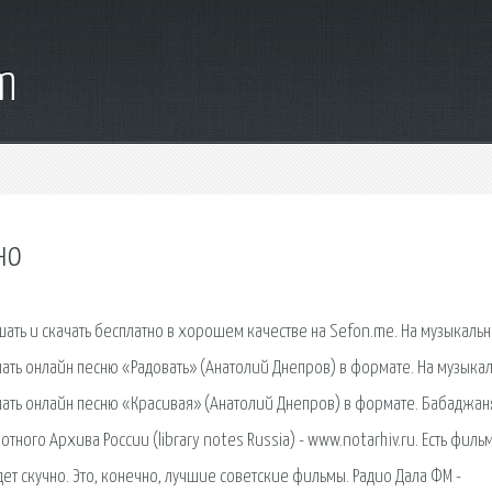
m
но
ушать и скачать бесплатно в хорошем качестве на Sefon.me. На музыкаль
шать онлайн песню «Радовать» (Анатолий Днепров) в формате. На музыка
ушать онлайн песню «Красивая» (Анатолий Днепров) в формате. Бабаджан
ного Архива России (library notes Russia) - www.notarhiv.ru. Есть филь
ет скучно. Это, конечно, лучшие советские фильмы. Радио Дала ФМ -