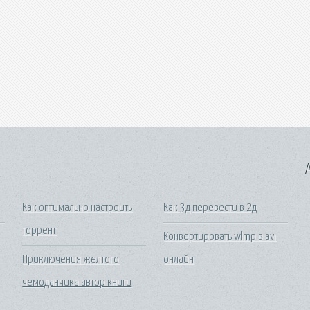
A
Как оптимально настроить
Как 3д перевести в 2д
торрент
Конвертировать wlmp в avi
Приключения желтого
онлайн
чемоданчика автор книги