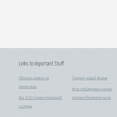
Links to Important Stuff
Образец заявок на
Торрент новый фильм
материалы
Игра спайдермен скачать
Ваз 2101 схема тормозной
торрент бесплатно на пк
системы