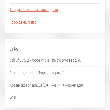
Физрука 1 сезон скачать торрент
Красная книга нао
Links
Call Of Duty 2 - торрент, скачать русскую версию.
Стратегии, Игровые Миры, История, Total.
Арденнская операция (1944—1945) — Википедия.
Wall.