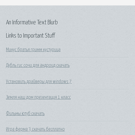
An Informative Text Blurb
Links to Important Stuff
Минус братья гримм кустурица
Дубль гис сочи для андроид скачать
Установить драйверы для windows 7
Земля наш дом презентация 1 класс
Фильмы ютуб скачать
Игра ферма 3 скачать бесплатно