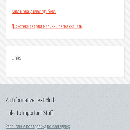
Англ мова 7 клас гдз бевз
Дискотека авария малинки песня скачать
Links
An Informative Text Blurb
Links to Important Stuff
Расписание поездов жд вокзал адлер