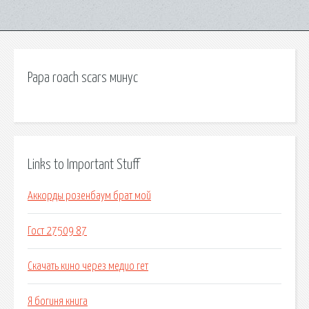
Papa roach scars минус
Links to Important Stuff
Аккорды розенбаум брат мой
Гост 27509 87
Скачать кино через медио гет
Я богиня книга