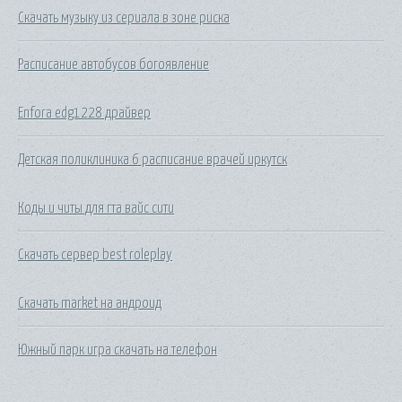
Скачать музыку из сериала в зоне риска
Расписание автобусов богоявление
Enfora edg1228 драйвер
Детская поликлиника 6 расписание врачей иркутск
Коды и читы для гта вайс сити
Скачать сервер best roleplay
Скачать market на андроид
Южный парк игра скачать на телефон