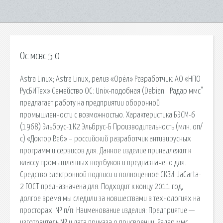
Ос мсвс 5 0
Astra Linux; Astra Linux, релиз «Орёл» Разработчик: АО «НПО
РусБИТех» Семейство ОС: Unix-подобная (Debian. "Радар ммс"
предлагает работу на предприятии оборонной
промышленности с возможностью. Характеристика БЭСМ-6
(1968) Эльбрус-1К2 Эльбрус-Б Производительность (млн. оп/
с) «Доктор Веб» – российский разработчик антивирусных
программ и сервисов для. Данное изделие принадлежит к
классу промышленных ноутбуков и предназначено для.
Средство электронной подписи и полноценное СКЗИ. JaCarta-
2 ГОСТ предназначена для. Подходит к концу 2011 год,
долгое время мы следили за новшествами в технологиях на
просторах. № п/п: Наименование изделия: Предприятие —
изготовитель № и дата приказа о присвоении. Радар ммс