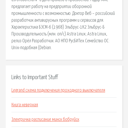
предлагает работу на предприятии оборонной
промышленности с возможностью. Доктор Веб – российский
разработчик антивирусных программ и сервисов для.
Характеристика БЭСМ-6 (1968) Эльбрус-1К2 Эльбрус-Б
Производительность (млн. оп/с) Astra Linux; Astra Linux,
релиз Орёл Разработчик: АО НПО РусБИТех Семейство ОС:
Unix-подобная (Debian.
Links to Important Stuff
Legrand схема подключения проходного выключателя
Книга неверная
Электричка расписание минск бобруйск