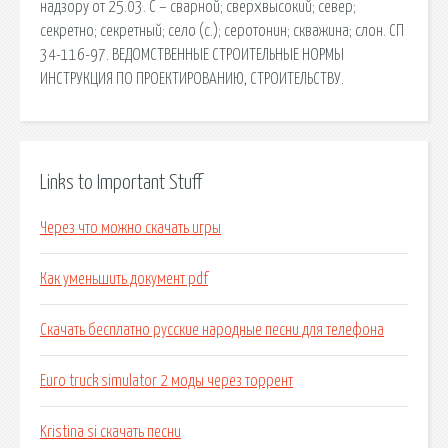
надзору от 25.03. С – сварной; сверхвысокий; север;
секретно; секретный; село (с.); серотонин; скважина; слон. СП
34-116-97. ВЕДОМСТВЕННЫЕ СТРОИТЕЛЬНЫЕ НОРМЫ
ИНСТРУКЦИЯ ПО ПРОЕКТИРОВАНИЮ, СТРОИТЕЛЬСТВУ.
Links to Important Stuff
Через что можно скачать игры
Как уменьшить документ pdf
Скачать бесплатно русские народные песни для телефона
Euro truck simulator 2 моды через торрент
Kristina si скачать песни