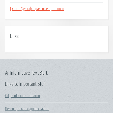
Iphone 3gs официальные прошивки
Links
An Informative Text Blurb
Links to Important Stuff
Oil paint скачать плагин
Песни про молодость скачать