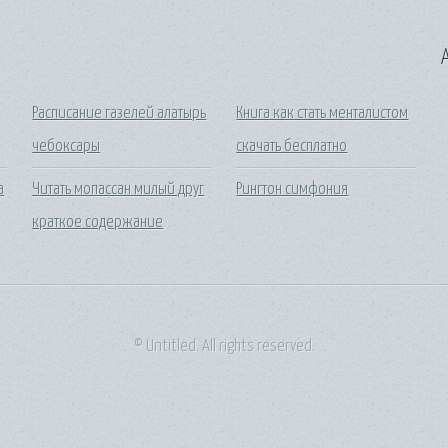
A
Расписание газелей алатырь
Книга как стать менталистом
чебоксары
скачать бесплатно
а
Читать мопассан милый друг
Рингтон симфония
краткое содержание
© Untitled. All rights reserved.