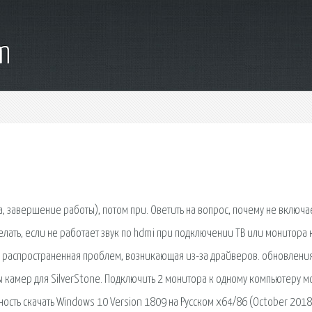
m
 завершение работы), потом при. Оветить на вопрос, почему не включа
делать, если не работает звук по hdmi при подключении ТВ или монитора 
— распространенная проблем, возникающая из-за драйверов. обновлени
ы камер для SilverStone. Подключить 2 монитора к одному компьютеру 
ность скачать Windows 10 Version 1809 на Русском x64/86 (October 2018