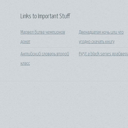
Links to Important Stuff
Марвел битва чемпионов
Двенадцатая ночь или что
донат
угодно скачать книгу
Английский словарь второй
P45t a black series драйвер
класс