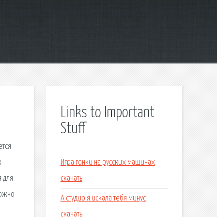
Links to Important
Stuff
ется
к
Игра гонки на русских машинах
я для
скачать
можно
А студио я искала тебя минус
скачать