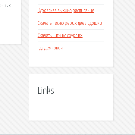
ожных.
Куровская выхино расписание
Скачать песню рерих две ладошки
Скачать читы кс соурс вх
Гдз демкович
Links