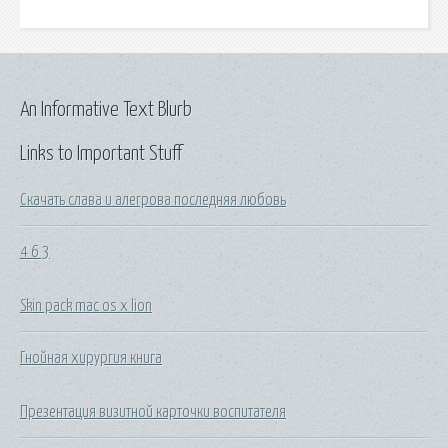
An Informative Text Blurb
Links to Important Stuff
Скачать слава и алегрова последняя любовь
4 6 3
Skin pack mac os x lion
Гнойная хирургия книга
Презентация визитной карточки воспитателя