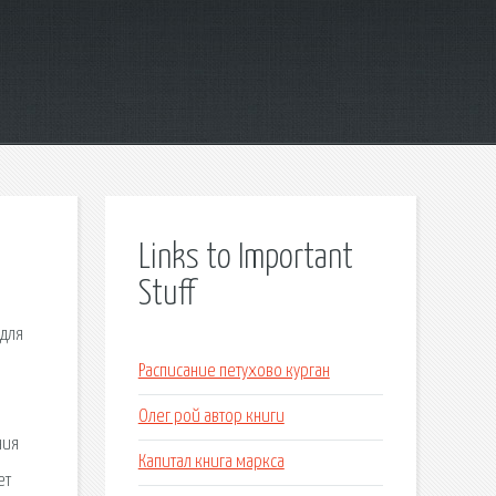
Links to Important
Stuff
 для
Расписание петухово курган
Олег рой автор книги
ния
Капитал книга маркса
ет