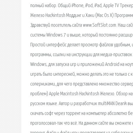
полный набор. Общий iPhone, iPod, iPad, Apple TV Тре
Железо Hackintosh Моддинг и Хаки (Mac Os X) Программ
Здравствуй посетитель сайта www.SoftSlot.com. Наш с
системы Windows 7 и выше, который постоянно расширя
Простой интерфейс делает просмотр файлов удобным, 
программы, ссылки на инструкции для медиа-приставок 
Windows, для запуска игр и приложений Android на ноут
играть было интересней, можно делать это не только 
соперниками, для чего представлено множество сервер
проблем) Apple Macintosh Hackintosh Железо. Обзор на
русском языке. Автор и разработчик multiMAN Deank в
скачать софт через торрент на компьютер абсолютно бе
проголосовал-так что всё. На данном сайте вы сможете