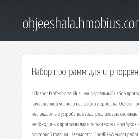
ohjeeshala.hmobius.co
Набор программ для игр торрен
CCleaner Professional Plus - универсальный набор прогр
качественной чистки и настройки устройства. Особенно
нестандартные устройства ввода, реализовать сложны
необходимых программ для компьютеров и ноутбуков 
векторной графики. Разумеется, CorelDRAW умеет работ