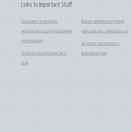
Links to Important Stuff
Причини та наслідки
Какое заявление нужно
неринкового ціноутворення
написать при закрытии ип
презентація
Исковое заявление к
Читы на поинт бланк вх и
виновнику дтп
аим