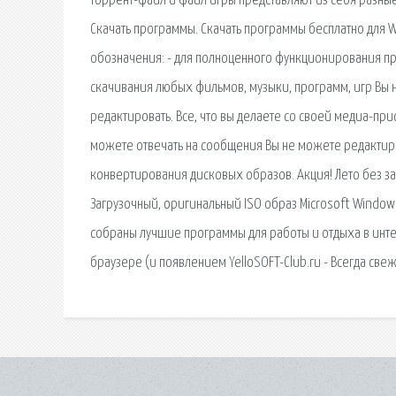
торрент-файл и файл игры представляют из себя разные
Скачать программы. Скачать программы бесплатно для W
обозначения: - для полноценного функционирования пр
скачивания любых фильмов, музыки, программ, игр Вы 
редактировать. Все, что вы делаете со своей медиа-при
можете отвечать на сообщения Вы не можете редактиро
конвертирования дисковых образов. Акция! Лето без за
Загрузочный, оригинальный ISO образ Microsoft Windows
собраны лучшие программы для работы и отдыха в интер
браузере (и появлением YelloSOFT-Club.ru - Всегда св