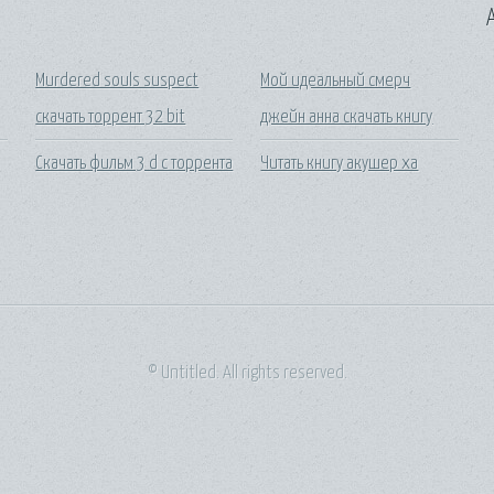
A
Murdered souls suspect
Мой идеальный смерч
скачать торрент 32 bit
джейн анна скачать книгу
Скачать фильм 3 d с торрента
Читать книгу акушер ха
© Untitled. All rights reserved.