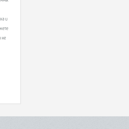
аммы.
ка и
ожете
ы не