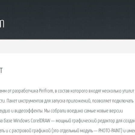
m
т
амм от разработчика Pirifrom, в состав которого входят несколько утилит
сти. Пакет инструментов для запуска приложений, позволяет подключать
е аудио и видеоэффекты. Мы собрали воедино самые новые версии
на базе Windows CorelDRAW — мощный графический редактор для созда
ать и с растровой графикой (это отдельный модуль — PHOTO-PAINT) и име