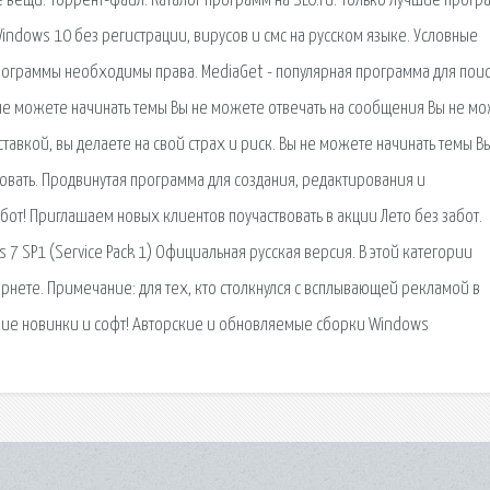
 вещи. Торрент-файл. Каталог программ на SLO.ru. Только лучшие прогр
indows 10 без регистрации, вирусов и смс на русском языке. Условные
ограммы необходимы права. MediaGet - популярная программа для поис
не можете начинать темы Вы не можете отвечать на сообщения Вы не м
ставкой, вы делаете на свой страх и риск. Вы не можете начинать темы В
вать. Продвинутая программа для создания, редактирования и
бот! Приглашаем новых клиентов поучаствовать в акции Лето без забот.
 7 SP1 (Service Pack 1) Официальная русская версия. В этой категории
нете. Примечание: для тех, кто столкнулся с всплывающей рекламой в
ежие новинки и софт! Авторские и обновляемые сборки Windows