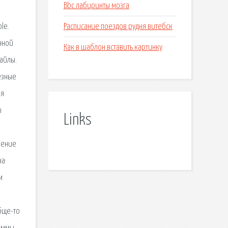
Bbc лабиринты мозга
Расписание поездов рудня витебск
le.
нной
Как в шаблон вставить картинку
айлы.
езные
ля
ы
Links
шение
на
м
бще-то