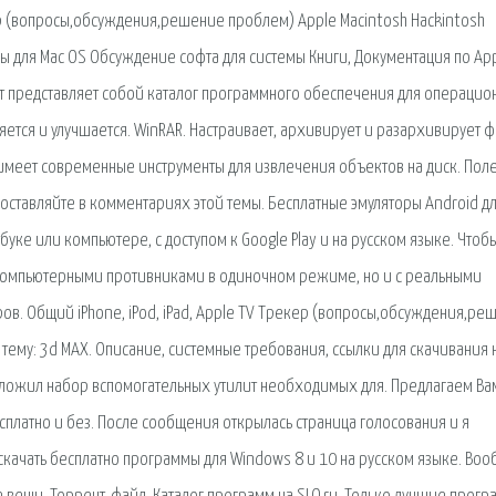
кер (вопросы,обсуждения,решение проблем) Apple Macintosh Hackintosh
ы для Mac OS Обсуждение софта для системы Книги, Документация по App
айт представляет собой каталог программного обеспечения для операцио
ется и улучшается. WinRAR. Настраивает, архивирует и разархивирует ф
имеет современные инструменты для извлечения объектов на диск. Пол
оставляйте в комментариях этой темы. Бесплатные эмуляторы Android д
буке или компьютере, с доступом к Google Play и на русском языке. Чтоб
с компьютерными противниками в одиночном режиме, но и с реальными
ов. Общий iPhone, iPod, iPad, Apple TV Трекер (вопросы,обсуждения,ре
 тему: 3d MAX. Описание, системные требования, ссылки для скачивания 
ыложил набор вспомогательных утилит необходимых для. Предлагаем Ва
сплатно и без. После сообщения открылась страница голосования и я
 скачать бесплатно программы для Windows 8 и 10 на русском языке. Воо