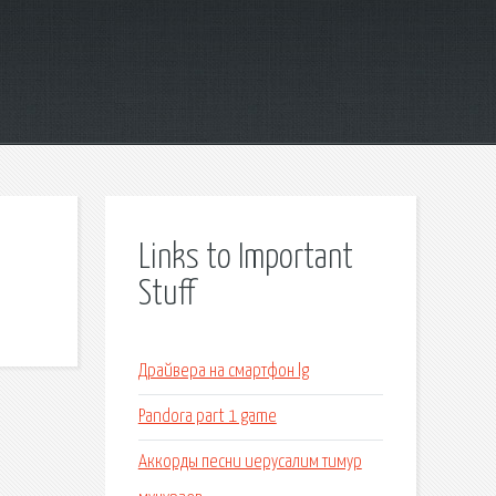
Links to Important
Stuff
Драйвера на смартфон lg
Pandora part 1 game
Аккорды песни иерусалим тимур