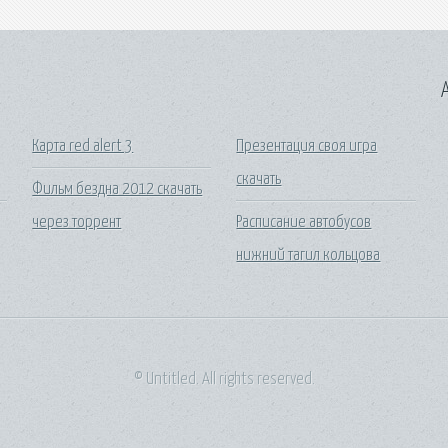
A
Карта red alert 3
Презентация своя игра
скачать
Фильм бездна 2012 скачать
через торрент
Расписание автобусов
нижний тагил кольцова
© Untitled. All rights reserved.