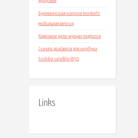
муцураев
Букмекерская контора leonbets
мобильная версия
Кадровое дело журнал подписка
Скачать драйвера для ноутбука
toshiba satellite l650
Links