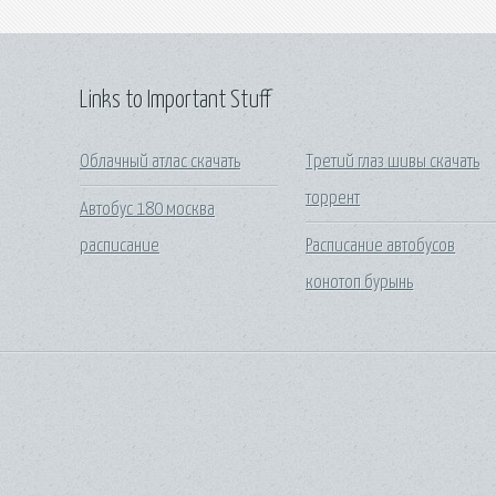
Links to Important Stuff
Облачный атлас скачать
Третий глаз шивы скачать
торрент
Автобус 180 москва
расписание
Расписание автобусов
конотоп бурынь