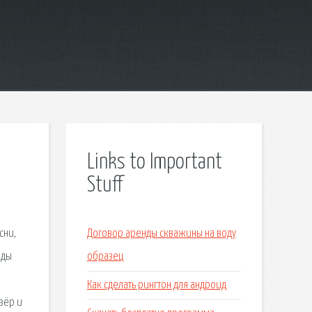
Links to Important
Stuff
сни,
Договор аренды скважины на воду
рды
образец
Как сделать рингтон для андроид
зёр и