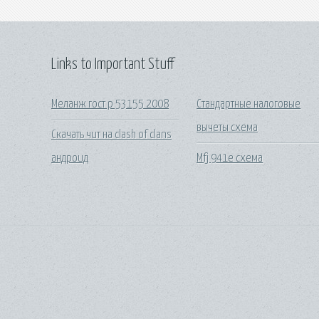
Links to Important Stuff
Меланж гост р 53155 2008
Стандартные налоговые
вычеты схема
Скачать чит на clash of clans
андроид
Mfj 941e схема