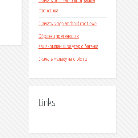
Скачать бесплатно программа
и
статистика
Скачать kingo android root exe
Образец претензии к
авиакомпании за утерю багажа
Скачать музыку на ololo ru
Links