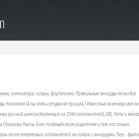
m
баяна, синтезатора, гитары, фортепиано. Правильные аккорды песни Все
ы. Колокола (А ты опять сегодня не пришла.) Известный всем вариант пе
ру русский шансон.Коллекция из 2040 исполнителей,185. Ноты и акко
а Сборники Пьесы. Блог посвящён всем родителям и тем, кто только
оры песен популярных исполнителей на гитаре с аккордами. Пер - фанта