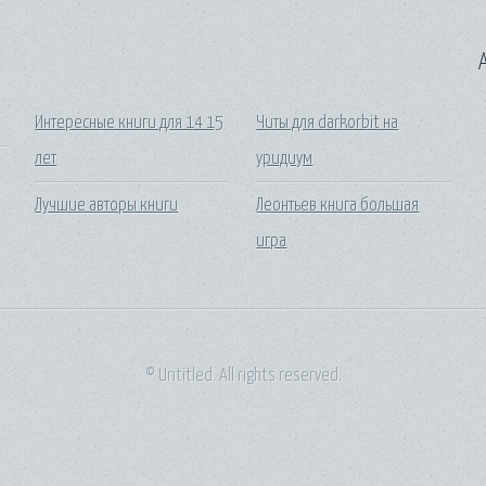
A
Интересные книги для 14 15
Читы для darkorbit на
лет
уридиум
Лучшие авторы книги
Леонтьев книга большая
игра
© Untitled. All rights reserved.