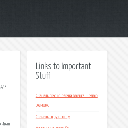
Links to Important
Stuff
 для
Скачать песню елена ваенга желаю
ремикс
Скачать игру punity
в Иван