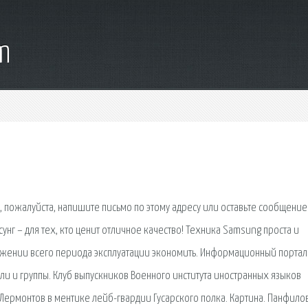
m
 пожалуйста, напишите письмо по этому адресу или оставьте сообщение
унг – для тех, кто ценит отличное качество! Техника Samsung проста и
тяжении всего периода эксплуатации экономить. Информационный портал
и и группы. Клуб выпускников Военного института иностранных языков
Лермонтов в ментике лейб-гвардии Гусарского полка. Картина. Панфило