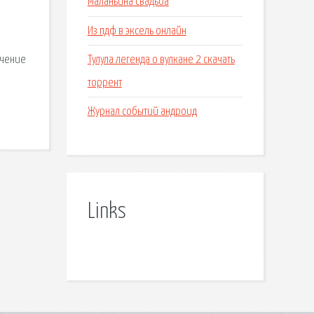
Маланьина свадьба
Из пдф в эксель онлайн
Тулула легенда о вулкане 2 скачать
ечение
торрент
Журнал событий андроид
Links