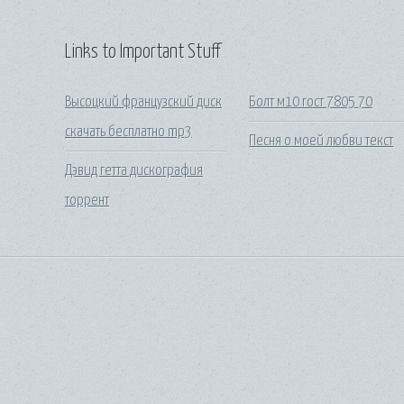
Links to Important Stuff
Высоцкий французский диск
Болт м10 гост 7805 70
скачать бесплатно mp3
Песня о моей любви текст
Дэвид гетта дискография
торрент