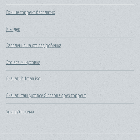
Гончие торрент бесплатно
К кодек
Заявление на отъезд ребенка
Это все минусовка
Скачать hitman iso
Скачать танцуют все 8 сезон через торрент
Унч п 70 схема