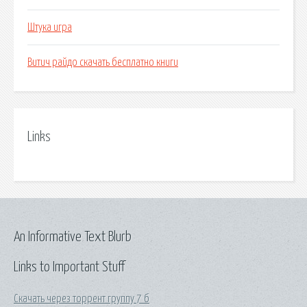
Штука игра
Витич райдо скачать бесплатно книги
Links
An Informative Text Blurb
Links to Important Stuff
Скачать через торрент группу 7 б