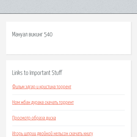
Мануал викинг 540
Links to Important Stuff
Фильм эдгар и кристина торрент
Ном жбан дурака скачать торрент
Просмотр образа диска
Игорь шприц двойной нельсон скачать книгу