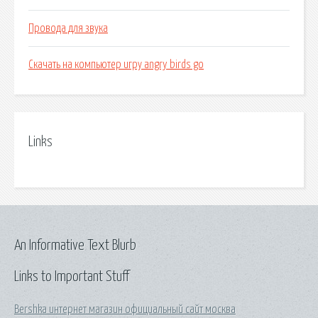
Провода для звука
Скачать на компьютер игру angry birds go
Links
An Informative Text Blurb
Links to Important Stuff
Bershka интернет магазин официальный сайт москва