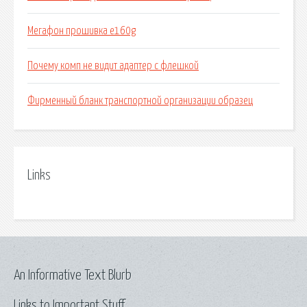
Мегафон прошивка e160g
Почему комп не видит адаптер с флешкой
Фирменный бланк транспортной организации образец
Links
An Informative Text Blurb
Links to Important Stuff