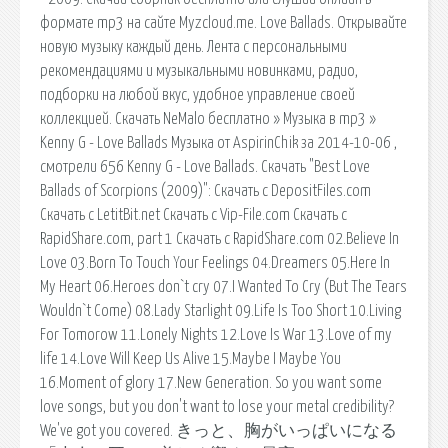
формате mp3 на сайте Myzcloud.me. Love Ballads. Открывайте
новую музыку каждый день. Лента с персональными
рекомендациями и музыкальными новинками, радио,
подборки на любой вкус, удобное управление своей
коллекцией. Скачать NeMalo бесплатно » Музыка в mp3 »
Kenny G - Love Ballads Музыка от AspirinChik за 2014-10-06 ,
смотрели 656 Kenny G - Love Ballads. Скачать "Best Love
Ballads of Scorpions (2009)": Скачать с DepositFiles.com
Скачать с LetitBit.net Скачать с Vip-File.com Скачать с
RapidShare.com, part 1 Скачать с RapidShare.com 02.Believe In
Love 03.Born To Touch Your Feelings 04.Dreamers 05.Here In
My Heart 06.Heroes don`t cry 07.I Wanted To Cry (But The Tears
Wouldn`t Come) 08.Lady Starlight 09.Life Is Too Short 10.Living
For Tomorow 11.Lonely Nights 12.Love Is War 13.Love of my
life 14.Love Will Keep Us Alive 15.Maybe I Maybe You
16.Moment of glory 17.New Generation. So you want some
love songs, but you don't want to lose your metal credibility?
We've got you covered. きっと、胸がいっぱいになる