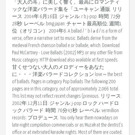
「大人の耳」に美しく響く、最高にロマンティ
ックな洋楽バラード集を「ユーキャン 通販. リリ
ース: 2004年 6月16日: ジャンル: r b j-pop: 時間: 72分
28秒: レーベル: bmg japan: チャート最高順位; 週間1
位（オリコン） 2004年6. A ballad / ˈ b l ə d / is a form of
verse, often a narrative set to music. Ballads derive from the
medieval French chanson ballad e or ballade, which. Download
Paul McCartney - Love Ballads (2002) MP3 or any other file from
Music category. HTTP download also available at fast speeds.
甘くせつない大人のメロディーをあなた
に・・・洋楽バラードコレクション love～the best
of ballads. Pages in category Pop ballads The following 200
pages are in this category, out of approximately 2,066 total.
This list may not reflect recent changes (previous. リリース:
2002年 12月11日: ジャンル: j-pop ロック ハードロ
ック バラード: 時間: 76分43秒: レーベル: vermillion
records: プロデュース. You only hear them nowadays on
late-night compilation commercials or as Muzak at the dentist’s
office or at inebriated karaoke nights. Most of them are coated.