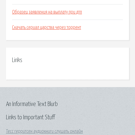
Образец заявления на выплату при дтп
Скачать сериал царства через торрент
Links
An Informative Text Blurb
Links to Important Stuff
Тесс герритсен аудиокниги слушать онлайн