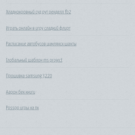
Хладнокровный суд рут ренделл fb2
Играть онлайн в игру сладкий флирт
Расписание автобусов цимлянск шахты
Глобальный шаблон ms project
Прошивка samsung 3220
Аарон бек книги
Ppsspp игры на пк