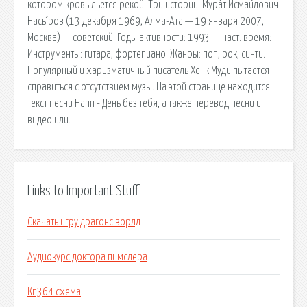
котором кровь льется рекой. Три истории. Мура́т Исмаи́лович
Насы́ров (13 декабря 1969, Алма-Ата — 19 января 2007,
Москва) — советский. Годы активности: 1993 — наст. время:
Инструменты: гитара, фортепиано: Жанры: поп, рок, синти.
Популярный и харизматичный писатель Хенк Муди пытается
справиться с отсутствием музы. На этой странице находится
текст песни Hann - День без тебя, а также перевод песни и
видео или.
Links to Important Stuff
Скачать игру драгонс ворлд
Аудиокурс доктора пимслера
Кп364 схема