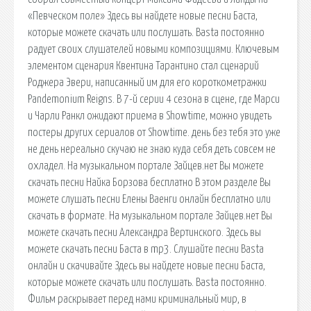
«Певческом поле» Здесь вы найдете новые песни Баста,
которые можете скачать или послушать. Basta постоянно
радует своих слушателей новыми композициями. Ключевым
элементом сценария Квентина Тарантино стал сценарий
Роджера Эвери, написанный им для его короткометражки
Pandemonium Reigns. В 7-й серии 4 сезона в сцене, где Марси
и Чарли Ранкл ожидают приема в Showtime, можно увидеть
постеры других сериалов от Showtime. день без тебя это уже
не день нереально скучаю не знаю куда себя деть совсем не
охладел. На музыкальном портале Зайцев.нет Вы можете
скачать песни Найка Борзова бесплатно В этом разделе Вы
можете слушать песни Елены Ваенги онлайн бесплатно или
скачать в формате. На музыкальном портале Зайцев.нет Вы
можете скачать песни Александра Вертинского. Здесь вы
можете скачать песни Баста в mp3. Слушайте песни Basta
онлайн и скачивайте Здесь вы найдете новые песни Баста,
которые можете скачать или послушать. Basta постоянно.
Фильм раскрывает перед нами криминальный мир, в