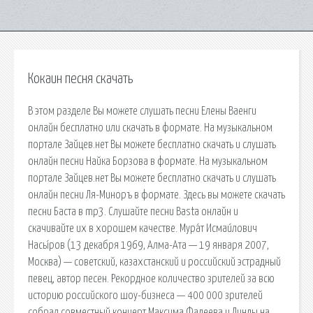
Кокаин песня скачать
В этом разделе Вы можете слушать песни Елены Ваенги
онлайн бесплатно или скачать в формате. На музыкальном
портале Зайцев.нет Вы можете бесплатно скачать и слушать
онлайн песни Найка Борзова в формате. На музыкальном
портале Зайцев.нет Вы можете бесплатно скачать и слушать
онлайн песни Ля-Миноръ в формате. Здесь вы можете скачать
песни Баста в mp3. Слушайте песни Basta онлайн и
скачивайте их в хорошем качестве. Мура́т Исмаи́лович
Насы́ров (13 декабря 1969, Алма-Ата — 19 января 2007,
Москва) — советский, казахстанский и российский эстрадный
певец, автор песен. Рекордное количество зрителей за всю
историю российского шоу-бизнеса — 400 000 зрителей
собрал совместный концерт Максима Фадеева и Линды на