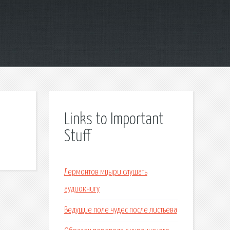
Links to Important
Stuff
Лермонтов мцыри слушать
аудиокнигу
Ведущие поле чудес после листьева