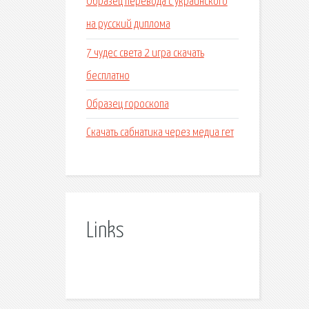
Образец перевода с украинского
на русский диплома
7 чудес света 2 игра скачать
бесплатно
Образец гороскопа
Скачать сабнатика через медиа гет
Links