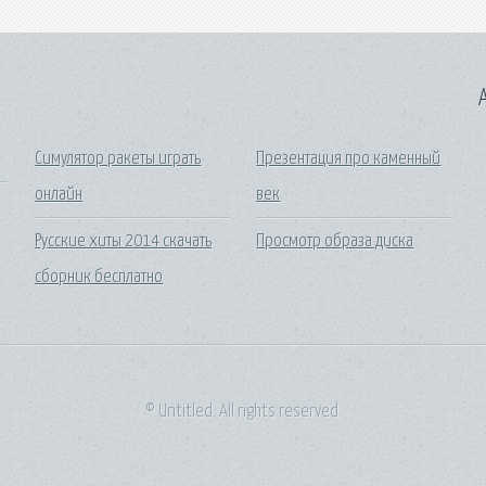
A
Симулятор ракеты играть
Презентация про каменный
онлайн
век
Русские хиты 2014 скачать
Просмотр образа диска
сборник бесплатно
© Untitled. All rights reserved.