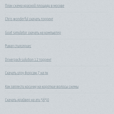
План схема красной площади в москве
Chris wonderful скачать торрент
Goat simulator скачать на компьютер
Ривал стилсериес
Driverpack solution 12 торрент
Скачать игру форсаж 7 на пк
Как заплести косичку на короткие волосы схемы
Скачать драйвер на ати 5650