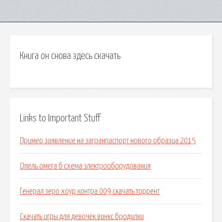
Книга он снова здесь скачать
Links to Important Stuff
Пример заявление на загранпаспорт нового образца 2015
Опель омега б схема электрооборудования
Генерал зеро хоур контра 009 скачать торрент
Скачать игры для девочек винкс бродилки