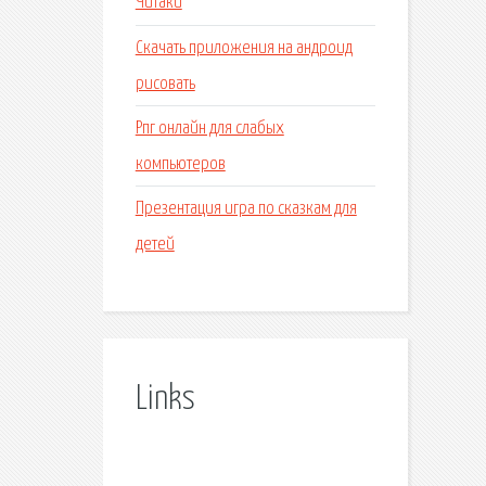
Читаки
Скачать приложения на андроид
рисовать
Рпг онлайн для слабых
компьютеров
Презентация игра по сказкам для
детей
Links