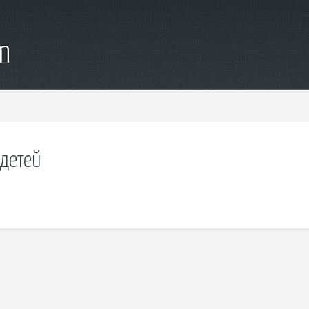
m
 детей