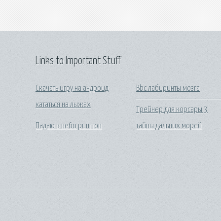
Links to Important Stuff
Скачать игру на андроид
Bbc лабиринты мозга
кататься на лыжах
Трейнер для корсары 3
Падаю в небо рингтон
тайны дальних морей