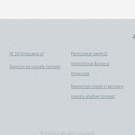
A
Rt 16 прошивка от
Расписание занятий
территория фитнеса
Карлсон avi скачать торрент
пражская
Rammstein made in germany
скачать альбом торрент
© Untitled. All rights reserved.