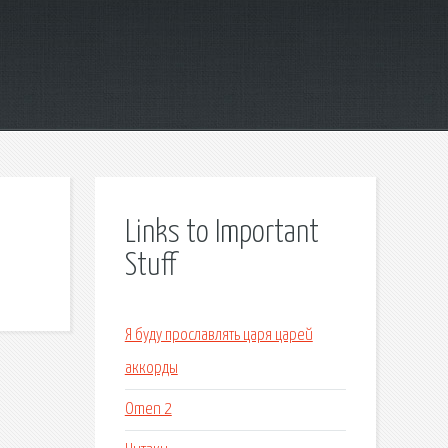
Links to Important
Stuff
Я буду прославлять царя царей
аккорды
Omen 2