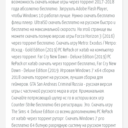
возможность скачать новые игры через торрент 2017-2018
года абсолютно бесплатно. Загрузить Adobe Flash Player,
чтобы Windows 10 работал лучше. Нужно скачать бесплатно
флеш плеер. UltraISO скачать бесплатно на русском быстро и
бесплатно на максимальной скорости. На этой странице вы
можете скачать полную версию игры Forza Horizon 3 (2016)
через торрент бесплатно. Скачать игру Metro: Exodus / Метро:
Исход - Gold Edition (2019) PC RePack от xatab на компьютер
через торрент. Far Cry New Dawn - Deluxe Edition (2019) PC
RePack от xatab скачать через торрент бесплатно, Far Cry New
Dawn - Deluxe Edition (2019. Игровая Windows 7 x64 сборка
2018 скачать торрент на русском, лучшая сборка для
геймеров. GTA San Andreas Criminal Russia - русская версия
игры с частичкой русского мира в игре. Криминальная.
Скачайте потрясающий шутер кс го в истории всех игр
Counter-Strike бесплатно без регистрации. Это. Скачать игру
The Sims 4: Deluxe Edition со всеми дополнениями PC RePack
от xatab через торрент руторг. Скачать Windows 7 pro
бесплатно 64 битную разрядную систему на русском торрент