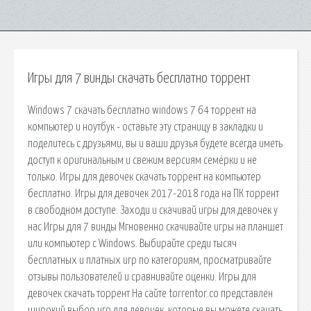
Игры для 7 винды скачать бесплатно торрент
Windows 7 скачать бесплатно windows 7 64 торрент на
компьютер и ноутбук - оставьте эту страницу в закладки и
поделитесь с друзьями, вы и ваши друзья будете всегда иметь
доступ к оригинальным и свежим версиям семёрки и не
только. Игры для девочек скачать торрент на компьютер
бесплатно. Игры для девочек 2017-2018 года на ПК торрент
в свободном доступе. Заходи и скачивай игры для девочек у
нас Игры для 7 винды Мгновенно скачивайте игры на планшет
или компьютер с Windows. Выбирайте среди тысяч
бесплатных и платных игр по категориям, просматривайте
отзывы пользователей и сравнивайте оценки. Игры для
девочек скачать торрент На сайте torrentor.co представлен
широкий выбор игр для девочек, которые вы можете скачать