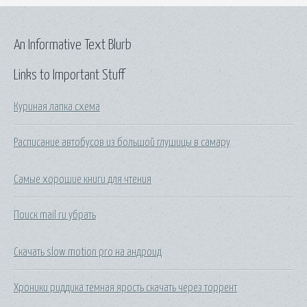
An Informative Text Blurb
Links to Important Stuff
Куриная лапка схема
Расписание автобусов из большой глушицы в самару
Самые хорошие книги для чтения
Поиск mail ru убрать
Скачать slow motion pro на андроид
Хроники риддика темная ярость скачать через торрент