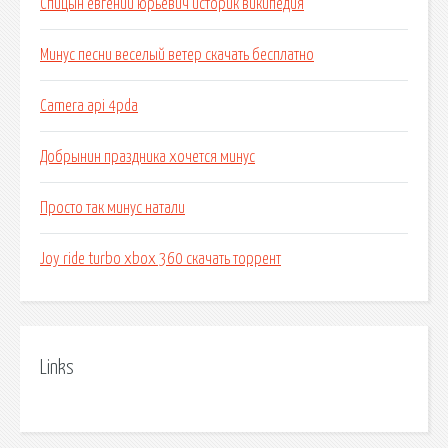
Спицын евгений юрьевич историк википедия
Минус песни веселый ветер скачать бесплатно
Camera api 4pda
Добрынин праздника хочется минус
Просто так минус натали
Joy ride turbo xbox 360 скачать торрент
Links