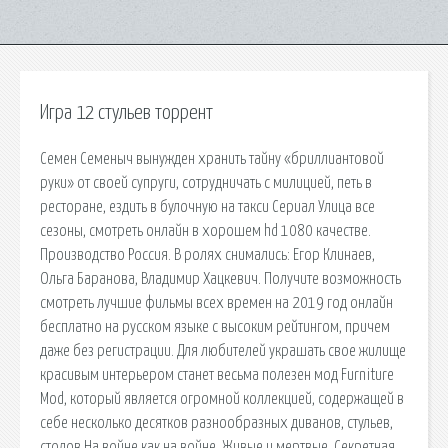
Игра 12 стульев торрент
Семен Семеныч вынужден хранить тайну «бриллиантовой
руки» от своей супруги, сотрудничать с милицией, петь в
ресторане, ездить в булочную на такси Сериал Улица все
сезоны, смотреть онлайн в хорошем hd 1080 качестве.
Производство Россия. В ролях снимались: Егор Клинаев,
Ольга Баранова, Владимир Хацкевич. Получите возможность
смотреть лучшие фильмы всех времен на 2019 год онлайн
бесплатно на русском языке с высоким рейтингом, причем
даже без регистрации. Для любителей украшать свое жилище
красивым интерьером станет весьма полезен мод Furniture
Mod, который является огромной коллекцией, содержащей в
себе несколько десятков разнообразных диванов, стульев,
столов На войне как на войне. Живые и мертвые. Секретная