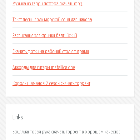
Музыка из гарри поттера скачать mp3
Текст песни волк морской соня лапшакова
Расписание электрички балтийский
Скачать фотки на рабочий стол с тиграми
Аккорды для гитары metallica one
Король шаманов 2 сезон скачать торрент
Links
Бриллиантовая рука скачать торрент в хорошем качестве.