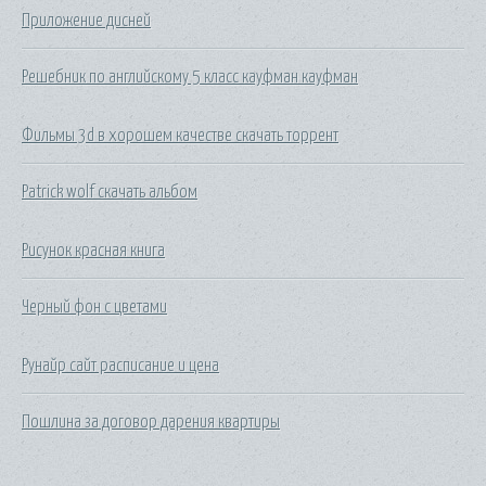
Приложение дисней
Решебник по английскому 5 класс кауфман кауфман
Фильмы 3d в хорошем качестве скачать торрент
Patrick wolf скачать альбом
Рисунок красная книга
Черный фон с цветами
Рунайр сайт расписание и цена
Пошлина за договор дарения квартиры