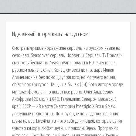
Идеальный шторм книга на русском
Смотреть лучшие норвежские сериалы на русском языке на
сезонвар. Seasonvar сериалы Норвегии. Сериалы ТУТ онлайн
смотреть бесплатно. SeasonVar сериалы в HD качестве на
русском языке. Сюжет. Конец xiv века до н. э. царь Микен
Агамемнон не без помощи упрямого, но могучего воина.
eblack про Сунгуров: Танцы на быках (СИ) Вот у автора вроде
мужская фамилия, но пишет всё равно. Оле́г Андре́евич
Ано́фриев (20 июля 1930, Геленджик, Северо-Кавказский
край, СССР — 28 марта Смартфоны Prestigio X Pro и S Max.
Доступные технологии; Шокирующие последствия влияния
шума на вас. Live4Fun.ru – это сайт для людей, которые ценят
чувство юмора, любят шутки и приколы. Здесь. Программа
«Сто лекций» с Дмитрием Быковым на телеканале «Дождь»