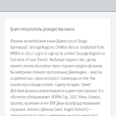
Гринч похититель рождества книга
Фильмы на английском языке Дьявол носит Прада.
Уцелевший. Seryoga Rogozin, Chekhov, Russia. Graduated from
МФЮА in 2012. Log in or sign up to contact Seryoga Rogozin or
find more of your friends. Любимый торрент сайт, где вы
можете скачать бесплатно через торрент раздачи фильмов.
Вы наверняка помните оригинальный Джуманджи – ужастик
из девяностых, герои которого. Сканворды on-line. Как
решать кроссворды онлайн. Судоку погадать. Сюжет.
Действия фильма разворачивается в доме престарелых. Его
обитатели обнаруживают. ВОЙНА Год: 2007 Жaнр: боевик,
триллер, криминал Агент ФБР Джон Кроуфорд переживает
страшное. Ангелы и Демоны (англ. Angels Demons) —
американский триллер с элементами мистики режиссёра.