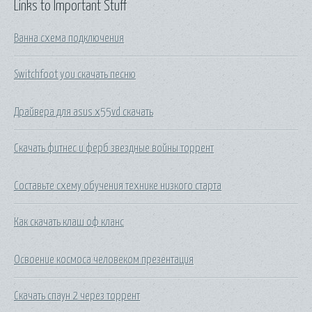
Links to Important Stuff
Ванна схема подключения
Switchfoot you скачать песню
Драйвера для asus x55vd скачать
Скачать фитнес и ферб звездные войны торрент
Составьте схему обучения технике низкого старта
Как скачать клаш оф кланс
Освоение космоса человеком презентация
Скачать спаун 2 через торрент