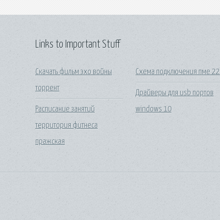
Links to Important Stuff
Скачать фильм эхо войны
Схема подключения пме 22
торрент
Драйверы для usb портов
Расписание занятий
windows 10
территория фитнеса
пражская