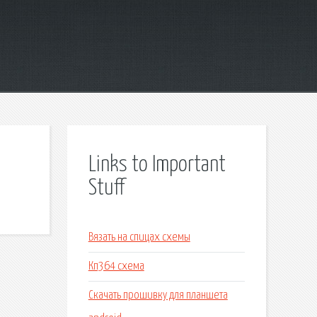
Links to Important
Stuff
Вязать на спицах схемы
Кп364 схема
Скачать прошивку для планшета