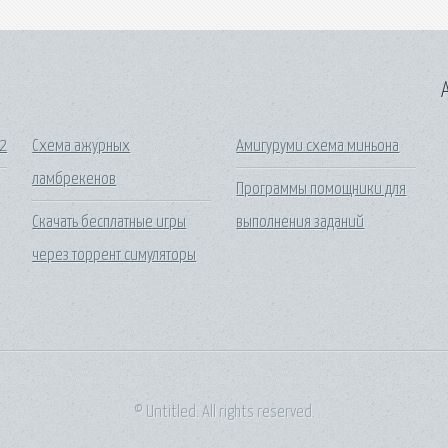
A
2
Схема ажурных
Амигуруми схема миньона
ламбрекенов
Программы помощники для
Скачать бесплатные игры
выполнения заданий
через торрент симуляторы
© Untitled. All rights reserved.