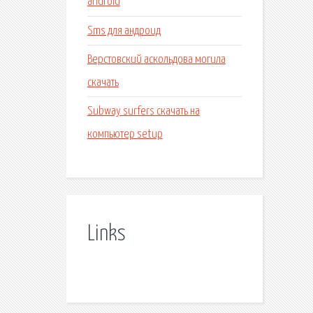
android
Sms для андроид
Верстовский аскольдова могила
скачать
Subway surfers скачать на
компьютер setup
Links