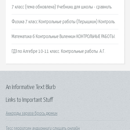
7 класс (тема обновлена) Учебники для школы - сравнить.
Физика 7 класс Контрольные работы (Перышкин) Контроль.
Математика 6 Контрольные Виленкин КОНТРОЛЬНЫЕ РАБОТЫ.
ГДЗ по Алгебре 10-11 класс. Контрольные работы. А.Г.
An Informative Text Blurb
Links to Important Stuff
Аккорды зараза брось дюмин
Тесс герритсен аудиокниги слушать онлайн