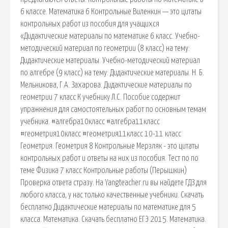
6 классе. Математика 6 Контрольные Виленкин — это цитаты
контрольных работ из пособия для учащихся
«Дидактические материалы по математике 6 класс. Учебно-
методический материал по геометрии (8 класс) на тему:
Дидактические материалы. Учебно-методический материал
по алгебре (9 класс) на тему: Дидактические материалы. Н. Б.
Мельникова, Г.А. Захарова. Дидактические материалы по
геометрии 7 класс К учебнику Л.С. Пособие содержит
упражнения для самостоятельных работ по основным темам
учебника. #алгебра10класс #алгебра11класс
#геометрия10класс #геометрия11класс 10-11 класс
Геометрия. Геометрия 8 Контрольные Мерзляк - это цитаты
контрольных работ и ответы на них из пособия. Тест по по
теме Физика 7 класс Контрольные работы (Перышкин)
Проверка ответа стразу. На Yangteacher.ru вы найдете ГДЗ для
любого класса, у нас только качественные учебники. Скачать
бесплатно Дидактические материалы по математике для 5
класса. Математика. Скачать бесплатно ЕГЭ 2015. Математика.