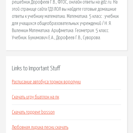
решебник Дорофеев Г.В., ФГОС, онлайн ответы на gdz.ru. На
этой странице сайта ГДЗ ЛОЛ вы найдете готовые домашние
ответы к учебнику математики. Математика. 5 класс : учебник
для учащихся общеобразовательных учреждений / Н. Я.
Виленкин Математика. Арифметика. Геометрия. 5 класс.
Учебник. Бунимович Е.А., Дорофеев Г.В., Суворова.
Links to Important Stuff
Расписание автобуса торжок воропуни
Скачать игру биатлон на пк
Скачать торрент bosson
Любовная лирика песни скачать