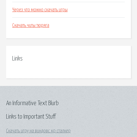
Через что можно скачать игры
Скачать читы тюряга
Links
An Informative Text Blurb
Links to Important Stuff
Скачать игру на виндовс xp сталкер