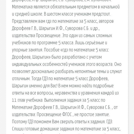
Математика является обязательным предметом в начальной
и средней школе. В шестом классе ученикам предстоит.
Представляем вам гдз по математике за 5 класс, авторов
Дорофеев Г.В., Шарыгин И.Ф., Суворова С.Б. и др.,
издательства Просвещение. Это один из самых сложных
учебников по программе 5 класса. Лишь серьёзные и
упорные занятия. Пособие «гдз по математике 5 класс
Дорофеев, Шарыгин» было разработано с учетом
индивидуальных особенностей учеников этого возраста. Оно
позволяет досконально разбирать непонятные темы и служит
отличным. Тогда ГДЗ по математике 5 класс Дорофеев,
Шарыгин именно для Вас! В нем можно найти подробные
ответы на все вопросы, неравенства и уравнения каждой из
11 глав учебника. Выполнения задания за 5 класс по
Математике Дорофеев Г.В., Шарыгин И.Ф., Суворова С.Б. , от
издательства: Просвещение ФГОС , не простое занятие.
Поэтому ГДЗ поможем Вам сверить ответы к задания. ГДЗ:
Спиши готовые домашние задания по математике за 5 класс,