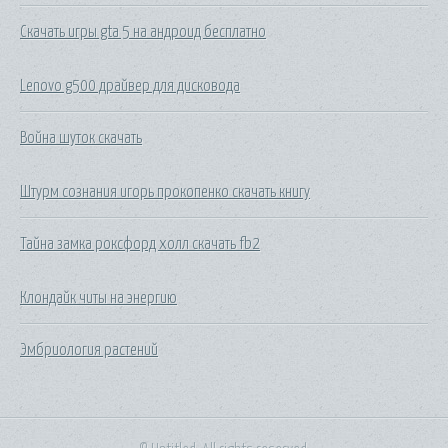
Скачать игры gta 5 на андроид бесплатно
Lenovo g500 драйвер для дисковода
Война шуток скачать
Штурм сознания игорь прокопенко скачать книгу
Тайна замка роксфорд холл скачать fb2
Клондайк читы на энергию
Эмбриология растений