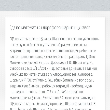
Гдз по математики дорофеев шарыгин 5 класс
ГДЗ по математике за 5 класс Шарыгина призвано уменьшить
нагрузку на и без того утомленный разум школьника.
Встретив трудности в процессе решения задач, ребенок не
застопорится надолго, а сможет быстро разобрать. ГДЗ по
Математике 5 класс авторы: Дорофеев Г.В., Шарыгин Д.И.,
Суворова С.Б. 16/10/2013 · ГДЗ готовые домашние задания
учебника по математике за 5 класс Дорофеев, Суворова,
Шарыгин ФГОС от Путина. Решебник (ответы на вопросы и
задания) учебников и рабочих тетрадей необходим для
проверки правильности. ГДЗ к рабочей тетради по
математике за 5 класс Бунимович Е.А. можно скачать здесь.
ГДЗ по математике 6 класс Дорофеев, Шарыгин авторы: Г.В.
Дорофеев, И.ф. Шарыгин, С.Б. Суворова, Е.А. Бунимович.