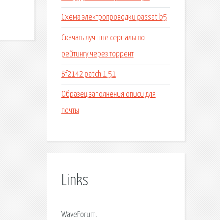
Схема электропроводки passat b5
Скачать лучшие сериалы по
рейтингу через торрент
Bf2142 patch 1 51
Образец заполнения описи для
почты
Links
WaveForum.