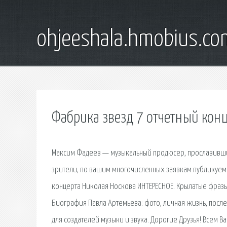
ohjeeshala.hmobius.co
Фабрика звезд 7 отчетный конц
Максим Фадеев — музыкальный продюсер, прославивш
зрители, по вашим многочисленных заявкам публикуем
концерта Николая Носкова ИНТЕРЕСНОЕ. Крылатые фраз
Биография Павла Артемьева: фото, личная жизнь, после
для создателей музыки и звука. Дорогие Друзья! Всем Ва