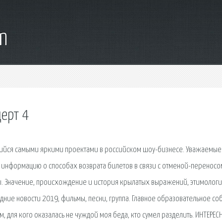
m
ерт 4
ийся самыми яркими проектами в российском шоу-бизнесе. Уважаемые
 информацию о способах возврата билетов в связи с отменой-переносо
ы. Значение, происхождение и история крылатых выражений, этимологи
дние новости 2019, фильмы, песни, группа. Главное образовательное со
м, для кого оказалась не чуждой моя беда, кто сумел разделить. ИНТЕРЕС