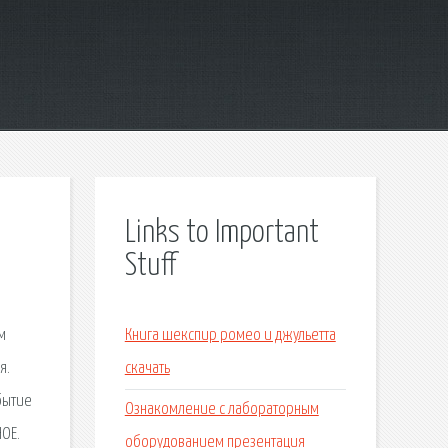
Links to Important
Stuff
м
Книга шекспир ромео и джульетта
я.
скачать
бытие
Ознакомление с лабораторным
НОЕ.
оборудованием презентация