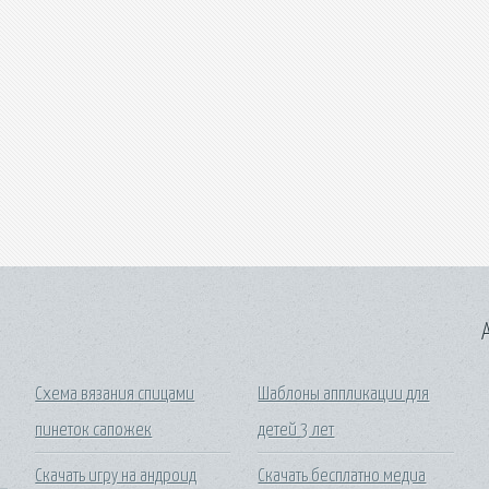
A
Схема вязания спицами
Шаблоны аппликации для
пинеток сапожек
детей 3 лет
Скачать игру на андроид
Скачать бесплатно медиа