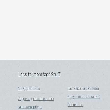
Links to Important Stuff
Альдермештян
Заставки на рабочий
девушки стол скачать
Vogue журнал вакансии
бесплатно
санкт петербург