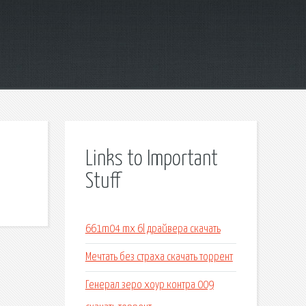
Links to Important
Stuff
661m04 mx 6l драйвера скачать
Мечтать без страха скачать торрент
Генерал зеро хоур контра 009