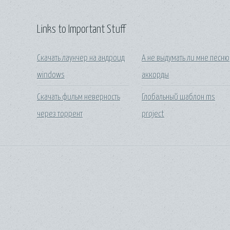
Links to Important Stuff
Скачать лаунчер на андроид
А не выдумать ли мне песню
windows
аккорды
Скачать фильм неверность
Глобальный шаблон ms
через торрент
project