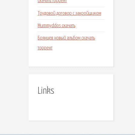
скачать торрент
Трудовой договор с закройщиком
Mummyddos скачать
Брянцев новый альбом скачать
торрент
Links