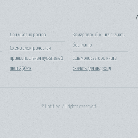
A
Дон мьюзик ростов
Комаровский книга скачать
бесплатно
Схема электрическая
принципиальная пускателей
Ешь молись люби книга
пвит 250мв
скачать для андроид
© Untitled. All rights reserved.