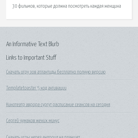
30 фильмов, которые должна посмотреть каждая женщина
An Informative Text Blurb
Links to Important Stuff
Скачать игру зов атлантиды бесплатно полную версию
Templatetoaster 5 код активации
Кинотеатр аврора сургут расписание сеансов на сегодня
Сергей чумаков жених минус
Скачать игры через андроид на планшет