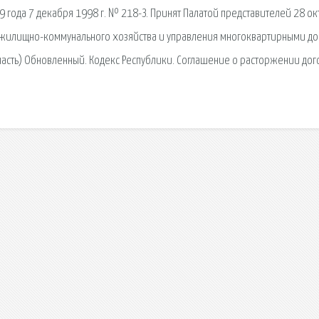
9 года 7 декабря 1998 г. № 218-З. Принят Палатой представителей 28 о
и жилищно-коммунального хозяйства и управления многоквартирными д
часть) Обновленный. Кодекс Республики. Соглашение о расторжении до