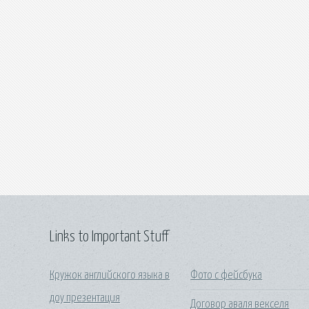
Links to Important Stuff
Кружок английского языка в
Фото с фейсбука
доу презентация
Договор аваля векселя