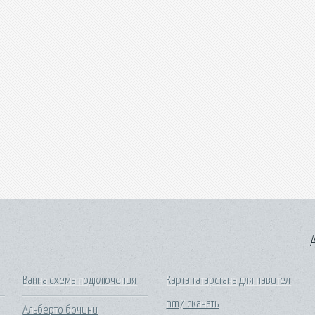
A
Ванна схема подключения
Карта татарстана для навител
nm7 скачать
Альберто бочини