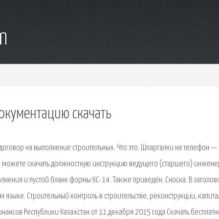
m
документацию скачать
я договор на выполнение строительных. Что это. Шпаргалки на телефон —
ы можете скачать должностную инструкцию ведущего (старшего) инжене
олнения и пустой бланк формы КС-14. Также приведён. Сноска. В заголов
м языке. Строительный контроль в строительстве, реконструкции, капит
нансов Республики Казахстан от 11 декабря 2015 года Скачать бесплатн