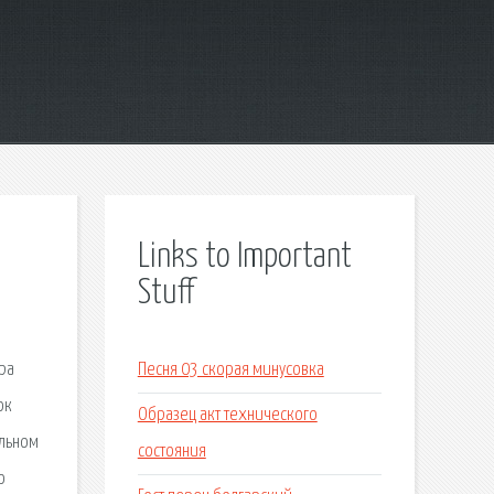
Links to Important
Stuff
ра
Песня 03 скорая минусовка
ок
Образец акт технического
альном
состояния
о