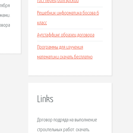
Гост перец болгарский
ктября
Решебник информатика босова 6
омами.
класс
говора
Аутстаффинг образец договора
Программы для изучения
математики скачать бесплатно
Links
Договор подряда на выполнение
строительных работ: скачать.