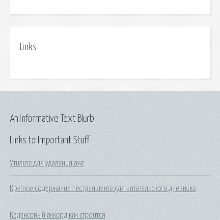
Links
An Informative Text Blurb
Links to Important Stuff
Утилита для удаления avg
Краткое содержание пестрая лента для читательского дневника
Кадансовый аккорд как строится