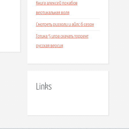
Книга алексей похабов
вертикальная воля
Смотреть риззоли и айлс 6 сезон
Готика 5 игра скачать торрент
русская версия
Links