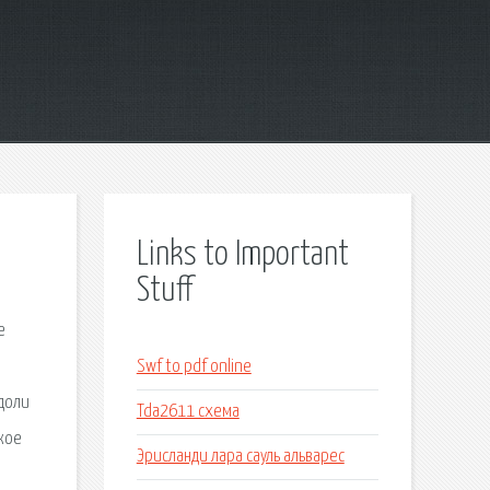
Links to Important
Stuff
е
Swf to pdf online
доли
Tda2611 схема
кое
Эрисланди лара сауль альварес