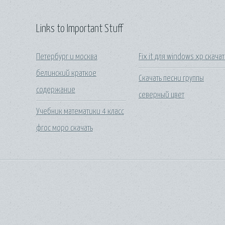
Links to Important Stuff
Петербург и москва
Fix it для windows xp скачат
белинский краткое
Скачать песни группы
содержание
северный цвет
Учебник математики 4 класс
фгос моро скачать