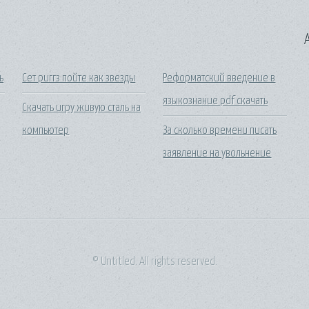
A
ь
Сет риггз пойте как звезды
Реформатский введение в
языкознание pdf скачать
Скачать игру живую сталь на
компьютер
За сколько времени писать
заявление на увольнение
© Untitled. All rights reserved.