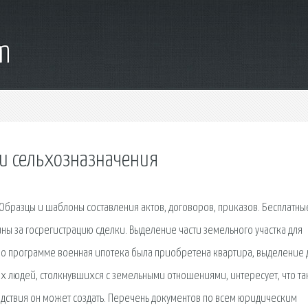
m
и сельхозназначения
бразцы и шаблоны составления актов, договоров, приказов. Бесплатны
ины за госрегистрацию сделки. Выделение части земельного участка для
 по программе военная ипотека была приобретена квартира, выделение 
их людей, столкнувшихся с земельными отношениями, интересует, что та
едствия он может создать. Перечень документов по всем юридическим