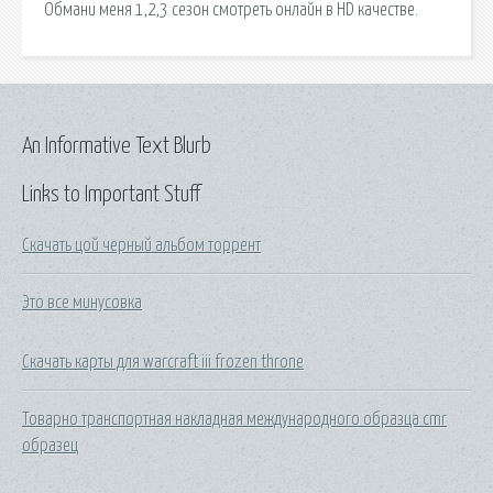
Обмани меня 1,2,3 сезон смотреть онлайн в HD качестве.
An Informative Text Blurb
Links to Important Stuff
Скачать цой черный альбом торрент
Это все минусовка
Скачать карты для warcraft iii frozen throne
Товарно транспортная накладная международного образца cmr
образец