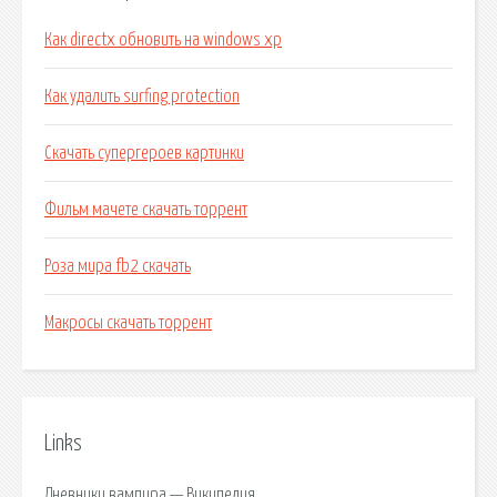
Как directx обновить на windows xp
Как удалить surfing protection
Скачать супергероев картинки
Фильм мачете скачать торрент
Роза мира fb2 скачать
Макросы скачать торрент
Links
Дневники вампира — Википедия.