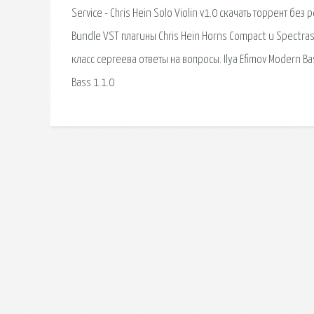
Service - Chris Hein Solo Violin v1.0 скачать торрент бе
Bundle VST плагины Chris Hein Horns Compact и Spectrason
класс сергеева ответы на вопросы. Ilya Efimov Modern Bass
Bass 1.1.0