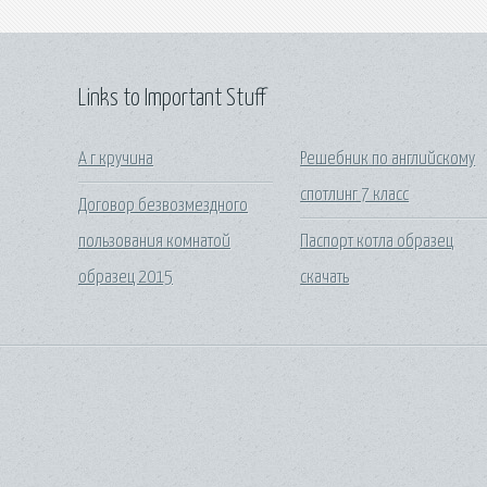
Links to Important Stuff
А г кручина
Решебник по английскому
спотлинг 7 класс
Договор безвозмездного
пользования комнатой
Паспорт котла образец
образец 2015
скачать