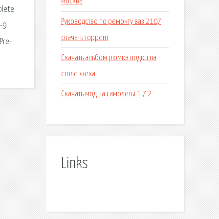
москва
plete
Руководство по ремонту ваз 2107
8-9
скачать торрент
Pre-
Скачать альбом рюмка водки на
столе жека
Скачать мод на самолеты 1 7 2
Links