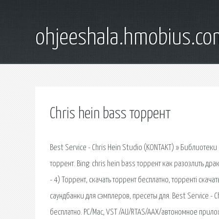
ohjeeshala.hmobius.co
Chris hein bass торрент
Best Service - Chris Hein Studio (KONTAKT) » Библиотеки
торрент. Bing: chris hein bass торрент как разозлить дра
- 4) Торрент, скачать торрент бесплатно, торренті скачат
саундбанки для сэмплеров, пресеты для. Best Service - C
бесплатно. PC/Mac, VST /AU/RTAS/AAX/автономное приложе