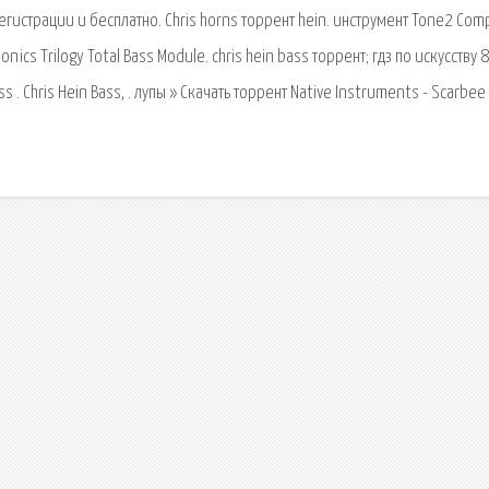
з регистрации и бесплатно. Chris horns торрент hein. инструмент Tone2 Com
ics Trilogy Total Bass Module. chris hein bass торрент; гдз по искусству 
 . Chris Hein Bass, . лупы » Скачать торрент Native Instruments - Scarbee 