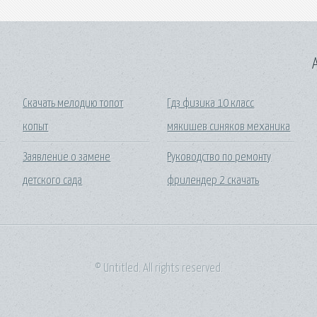
A
Скачать мелодию топот
Гдз физика 10 класс
копыт
мякишев синяков механика
Заявление о замене
Руководство по ремонту
детского сада
фрилендер 2 скачать
© Untitled. All rights reserved.