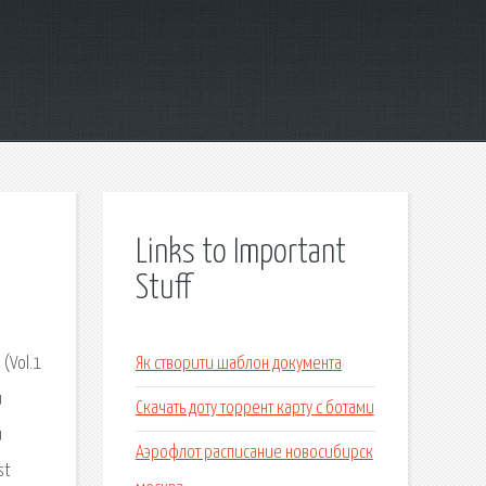
Links to Important
Stuff
 (Vol.1
Як створити шаблон документа
и
Скачать доту торрент карту с ботами
и
Аэрофлот расписание новосибирск
st