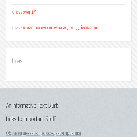
Crossover 15
Скачать настольную игру на андроид бесплатно
Links
An Informative Text Blurb
Links to Important Stuff
Образец дневник прохождения практики