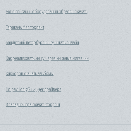
Акт о списании оборудования образец скачать
Тараканы flac торрент
Бандитский петербург книгу читать онлайн
Как реализовать книгу через книжные магазины
Киркоров скачать альбомы
Hp pavilion g6 1259er драйвера
В западне игра скачать торрент